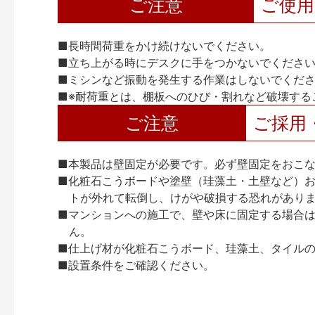
ご注意
ご使
■長時間荷重をかけ続けないでください。
■立ち上がる時にデスクに手をつかないでくださ
■ミシンなど振動を発生する作業はしないでくだ
■※耐荷重とは、棚板へのひび・割れなど破壊する
ご注意
ご採用
■本製品は壁固定が必要です。必ず壁固定をおこ
■化粧石こうボードや塗壁（珪藻土・土壁など）お
トが外れて転倒し、けがや破損する恐れがあり
■マンションへの施工で、壁や床に固定する場合
ん。
■仕上げ材が化粧石こうボード、珪藻土、タイル
■設置条件をご確認ください。