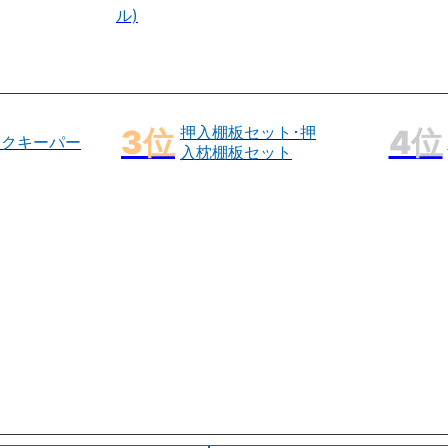
ル)
押入棚板セット･押
ックキーパー
入枕棚板セット