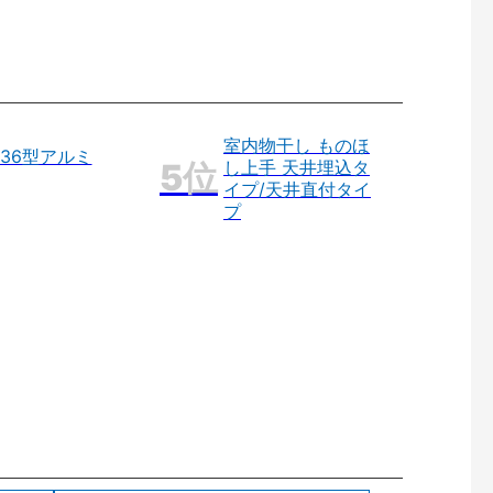
室内物干し ものほ
36型アルミ
し上手 天井埋込タ
イプ/天井直付タイ
プ