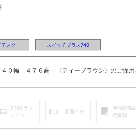
梱
プデスク
スイッチプラス740
７４０幅 ４７６高 〈ティーブラウン〉のご採用
BIM用テク
申請関係
図面PDF
スチャー
定書類