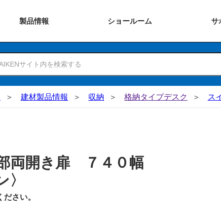
製品
情報
ショー
ルーム
サ
N
建材製品情報
収納
格納タイプデスク
ス
上部両開き扉 ７４０幅
ン〉
ください。