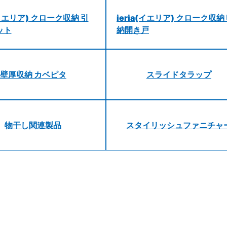
a(イエリア) クローク収納 引
ieria(イエリア) クローク収納
ット
納開き戸
壁厚収納 カベピタ
スライドタラップ
物干し関連製品
スタイリッシュファニチャ