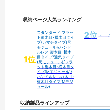
収納ページ人気ランキング
スタンダード フラッ
スト
ト縦木目･横木目タイ
プ/カマチタイプ(尺
モジュール)/ハンド
ルレス 縦木目･横木
目タイプ/通気タイプ
(尺モジュール)/フラ
ット縦木目･横木目タ
イプ(Mモジュール)/
ハンドルレス縦木目･
横木目タイプ(Mモジ
ュール)
収納製品ラインアップ