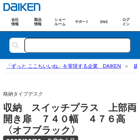
会社
製品
ショー
ログ
SNS
サポート
情報
情報
ルーム
イン
「ずっと ここちいいね」を実現する企業 DAIKEN
建
格納タイプデスク
収納 スイッチプラス 上部両
開き扉 ７４０幅 ４７６高
〈オフブラック〉