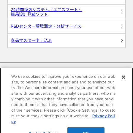
24時間換気システム〈エアスマート〉
簡易設計見積ソフト
R&Dセンター環境測定・分析サービス
商品マスター申し込み
We use cookies to improve your experience on our web
site, to personalize content and ads and to analyze our
電子公告
このWEBサイトについて
traffic. We share information about your use of our web
site with our advertising and analytics partners, who ma
プライバシーポリシー
y combine it with other information that you have provi
ded to them or that they have collected from your use
of their services. Please click [Cookie Settings] to custo
SNSコミュニティガイドライン
サイトマップ
mize your cookie settings on our website.
Privacy Poli
cy
©DAIKEN Corporation All Rights Reserved.