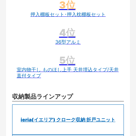
押入棚板セット･押入枕棚板セット
36型アルミ
室内物干し ものほし上手 天井埋込タイプ/天井
直付タイプ
収納製品ラインアップ
ieria(イエリア) クローク収納 折戸ユニット