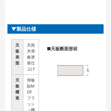
製品仕様
天
天然
■天板断面形状
板
木突
表
板塗
面
装仕
上げ
天
突板
板
貼M
構
DF
造
フラ
ッシ
ュ構