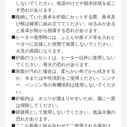
しないでください。低温やけどや脱水症状を起こ
す恐れがあります。
■格納していた座卓を炉箱にセットする際、座卓及
び框は確実に組み立ててください。ゆるみがある
と座卓が框から脱落する恐れがあります。
■ヒーター使用時には、ふとんや座イス等を入れヒ
ーターに近接した状態で放置しないでください。
火災の原因になります。
■炉箱のコンセントは、ヒーター以外に使用しない
でください。発火の恐れがあります。
■表面が汚れた場合は、柔らかい布でから拭きする
か、水または中性洗剤をご使用ください。シンナ
ー、ベンジン等の有機溶剤は使用しないでくださ
い。
■炉箱内は、ホコリが溜まりやすいため、週に一度
は掃除してください。
■就寝用として使用しないでください。低温火傷の
恐れがあります。
■ここち和座と組み合わせてご使用される場合は、