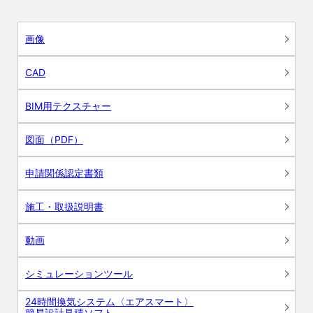
画像
CAD
BIM用テクスチャー
図面（PDF）
申請関係認定書類
施工・取扱説明書
動画
シミュレーションツール
24時間換気システム〈エアスマート〉
簡易設計見積ソフト