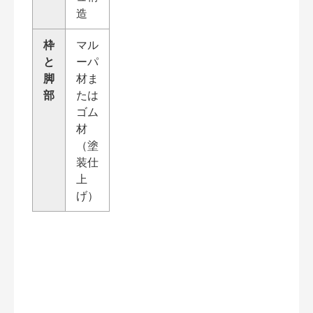
造
枠
マル
と
ーパ
脚
材ま
部
たは
ゴム
材
（塗
装仕
上
げ）