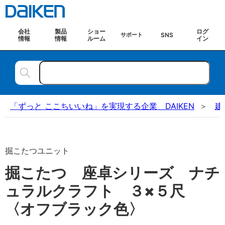
会社
製品
ショー
ログ
SNS
サポート
情報
情報
ルーム
イン
「ずっと ここちいいね」を実現する企業 DAIKEN
建
掘こたつユニット
掘こたつ 座卓シリーズ ナチ
ュラルクラフト ３×５尺
〈オフブラック色〉