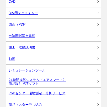
CAD
BIM用テクスチャー
図面（PDF）
申請関係認定書類
施工・取扱説明書
動画
シミュレーションツール
24時間換気システム〈エアスマート〉
簡易設計見積ソフト
R&Dセンター環境測定・分析サービス
商品マスター申し込み