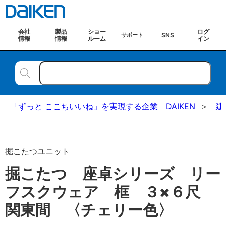
会社
製品
ショー
ログ
SNS
サポート
情報
情報
ルーム
イン
「ずっと ここちいいね」を実現する企業 DAIKEN
建
掘こたつユニット
掘こたつ 座卓シリーズ リー
フスクウェア 框 ３×６尺
関東間 〈チェリー色〉