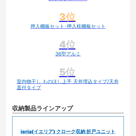
押入棚板セット･押入枕棚板セット
36型アルミ
室内物干し ものほし上手 天井埋込タイプ/天井
直付タイプ
収納製品ラインアップ
ieria(イエリア) クローク収納 折戸ユニット