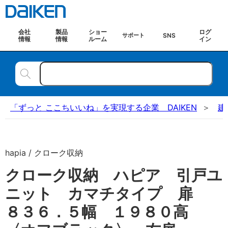
会社
製品
ショー
ログ
SNS
サポート
情報
情報
ルーム
イン
「ずっと ここちいいね」を実現する企業 DAIKEN
建
hapia / クローク収納
クローク収納 ハピア 引戸ユ
ニット カマチタイプ 扉
８３６．５幅 １９８０高