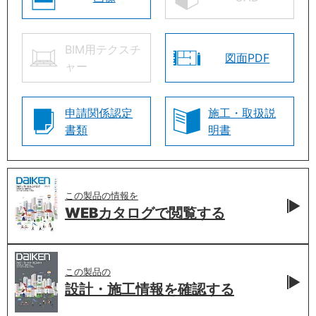
BIM用テクスチ
図面PDF
ャー
申請関係認定
施工・取扱説
書類
明書
この製品の情報を
WEBカタログで
閲覧する
この製品の
設計・施工情報を
確認する