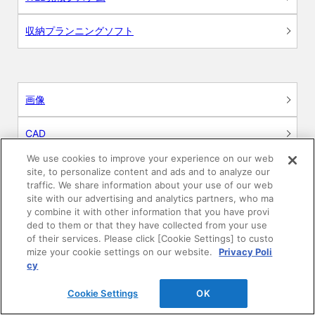
収納プランニングソフト
画像
CAD
We use cookies to improve your experience on our web
BIM用テクスチャー
site, to personalize content and ads and to analyze our
traffic. We share information about your use of our web
site with our advertising and analytics partners, who ma
図面（PDF）
y combine it with other information that you have provi
ded to them or that they have collected from your use
申請関係認定書類
of their services. Please click [Cookie Settings] to custo
mize your cookie settings on our website.
Privacy Poli
cy
施工・取扱説明書
Cookie Settings
OK
動画