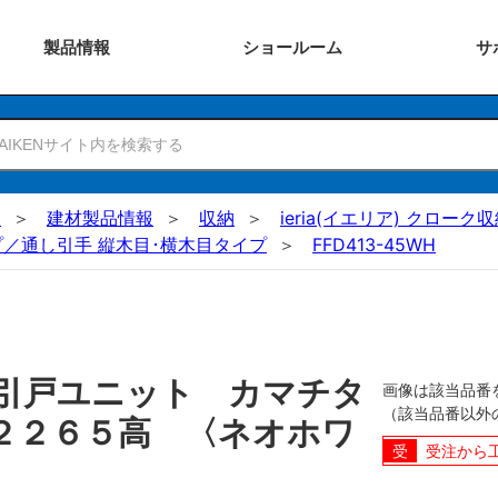
製品
情報
ショー
ルーム
サ
N
建材製品情報
収納
ieria(イエリア) クロー
／通し引手 縦木目･横木目タイプ
FFD413-45WH
引戸ユニット カマチタ
画像は該当品番
（該当品番以外
２２６５高 〈ネオホワ
受注から