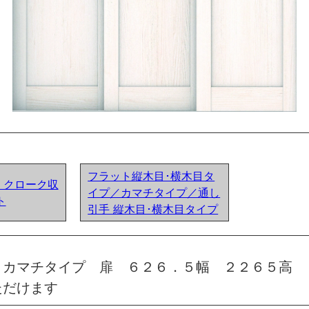
フラット縦木目･横木目タ
ア) クローク収
イプ／カマチタイプ／通し
ト
引手 縦木目･横木目タイプ
 カマチタイプ 扉 ６２６．５幅 ２２６５高 
ただけます