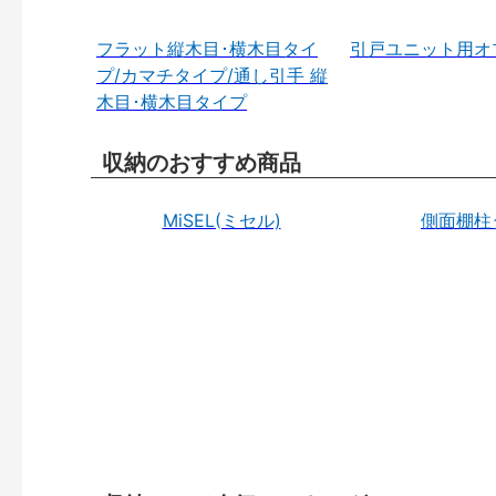
フラット縦木目･横木目タイ
引戸ユニット用オ
プ/カマチタイプ/通し引手 縦
木目･横木目タイプ
収納のおすすめ商品
MiSEL(ミセル)
側面棚柱