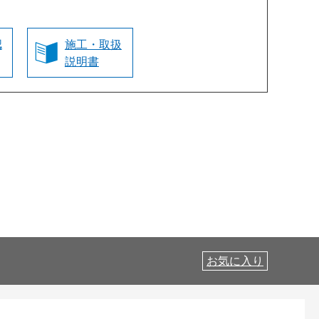
認
施工・取扱
説明書
お気に入り