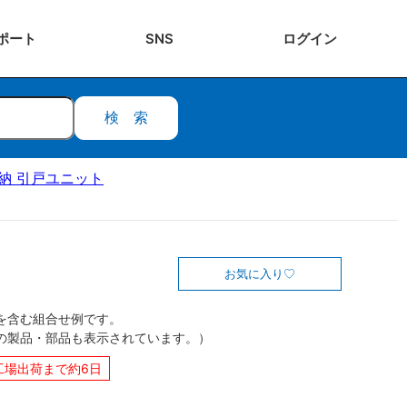
ポート
SNS
ログ
イン
検索
ク収納 引戸ユニット
お気に入り
を含む組合せ例です。
の製品・部品も表示されています。）
工場出荷まで約6日