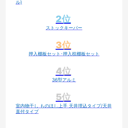
ル)
ストックキーパー
押入棚板セット･押入枕棚板セット
36型アルミ
室内物干し ものほし上手 天井埋込タイプ/天井
直付タイプ