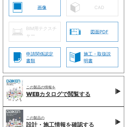
画像
CAD
BIM用テクスチ
図面PDF
ャー
申請関係認定
施工・取扱説
書類
明書
この製品の情報を
WEBカタログで
閲覧する
この製品の
設計・施工情報を
確認する