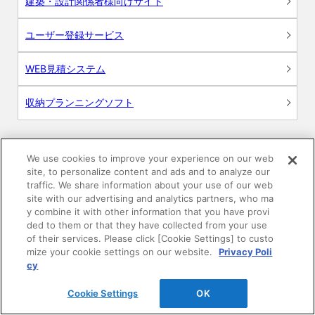
建築・設計関係者様向けサイト
ユーザー登録サービス
WEB見積システム
収納プランニングソフト
We use cookies to improve your experience on our web
画像
site, to personalize content and ads and to analyze our
traffic. We share information about your use of our web
site with our advertising and analytics partners, who ma
CAD
y combine it with other information that you have provi
ded to them or that they have collected from your use
BIM用テクスチャー
of their services. Please click [Cookie Settings] to custo
mize your cookie settings on our website.
Privacy Poli
cy
図面（PDF）
Cookie Settings
OK
申請関係認定書類