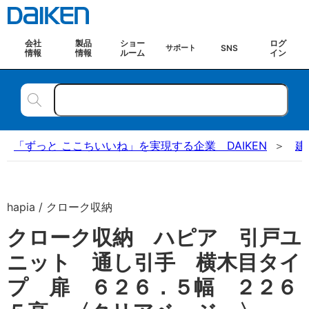
会社
製品
ショー
ログ
SNS
サポート
情報
情報
ルーム
イン
「ずっと ここちいいね」を実現する企業 DAIKEN
建
hapia / クローク収納
クローク収納 ハピア 引戸ユ
ニット 通し引手 横木目タイ
プ 扉 ６２６．５幅 ２２６