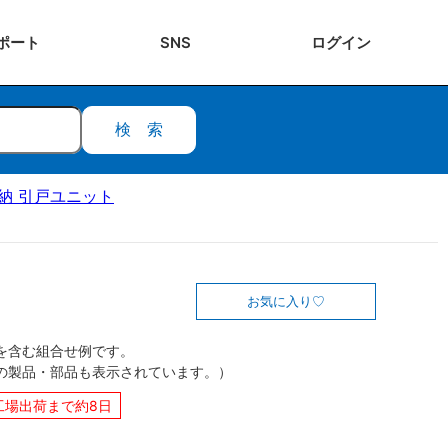
ポート
SNS
ログ
イン
検索
ク収納 引戸ユニット
お気に入り
を含む組合せ例です。
の製品・部品も表示されています。）
工場出荷まで約8日