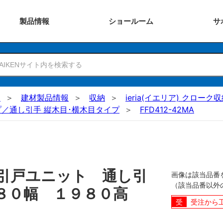
製品
情報
ショー
ルーム
サ
N
建材製品情報
収納
ieria(イエリア) クロー
／通し引手 縦木目･横木目タイプ
FFD412-42MA
引戸ユニット 通し引
画像は該当品番
（該当品番以外
５８０幅 １９８０高
受注から