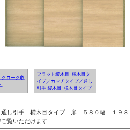
フラット縦木目･横木目タ
ア) クローク収
イプ／カマチタイプ／通し
ト
引手 縦木目･横木目タイプ
 通し引手 横木目タイプ 扉 ５８０幅 １９８
がご覧いただけます