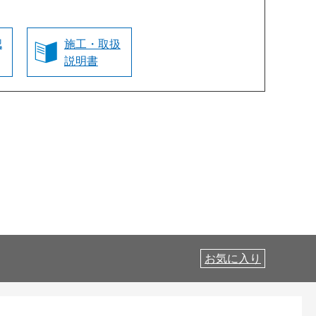
認
施工・取扱
説明書
お気に入り