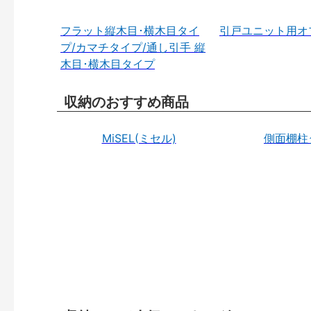
フラット縦木目･横木目タイ
引戸ユニット用オ
プ/カマチタイプ/通し引手 縦
木目･横木目タイプ
収納のおすすめ商品
MiSEL(ミセル)
側面棚柱