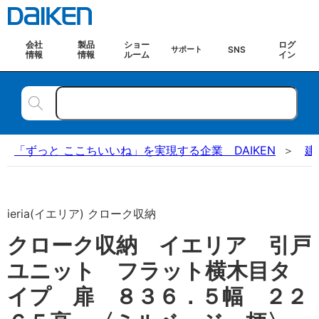
会社
製品
ショー
ログ
SNS
サポート
情報
情報
ルーム
イン
「ずっと ここちいいね」を実現する企業 DAIKEN
建
ieria(イエリア) クローク収納
クローク収納 イエリア 引戸
ユニット フラット横木目タ
イプ 扉 ８３６．５幅 ２２