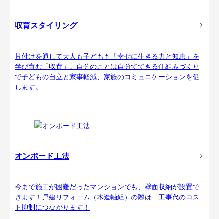
収育スタイリング
片付けを通して大人も子どもも「幸せに生きる力と知恵」を
学び育む「収育」。自分のことは自分でできる仕組みづくり
で子どもの自立と家事軽減、家族のコミュニケーションを促
します。
オンボード工法
今まで施工が困難だったマンションでも、壁面収納が設置で
きます！戸建リフォーム（木造軸組）の際は、工事代のコス
ト抑制につながります！