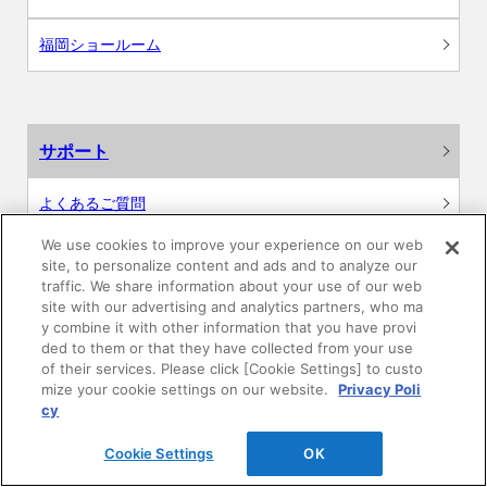
福岡ショールーム
サポート
よくあるご質問
We use cookies to improve your experience on our web
カタログ閲覧・資料請求
site, to personalize content and ads and to analyze our
traffic. We share information about your use of our web
各種データダウンロード
site with our advertising and analytics partners, who ma
y combine it with other information that you have provi
ded to them or that they have collected from your use
WEB見積・各種シミュレーション
of their services. Please click [Cookie Settings] to custo
mize your cookie settings on our website.
Privacy Poli
cy
交換用部品の購入
Cookie Settings
OK
修理・点検