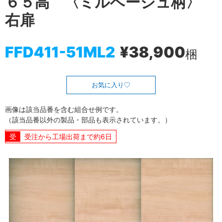
６５高 〈ミルベージュ柄〉
右扉
FFD411-51ML2
¥38,900
梱
お気に入り
画像は該当品番を含む組合せ例です。
（該当品番以外の製品・部品も表示されています。）
受注から工場出荷まで約6日