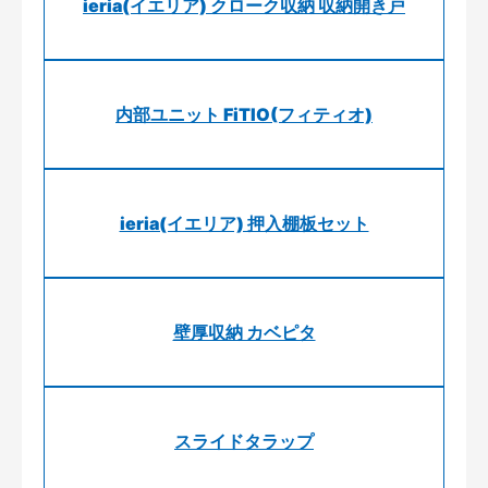
ieria(イエリア) クローク収納 収納開き戸
内部ユニット FiTIO(フィティオ)
ieria(イエリア) 押入棚板セット
壁厚収納 カベピタ
スライドタラップ