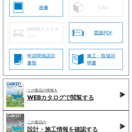
画像
CAD
BIM用テクスチ
図面PDF
ャー
申請関係認定
施工・取扱説
書類
明書
この製品の情報を
WEBカタログで
閲覧する
この製品の
設計・施工情報を
確認する