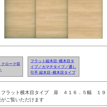
フラット縦木目･横木目タ
ア) クローク収
イプ／カマチタイプ／通し
ト
引手 縦木目･横木目タイプ
 フラット横木目タイプ 扉 ４１６．５幅 １９
報がご覧いただけます