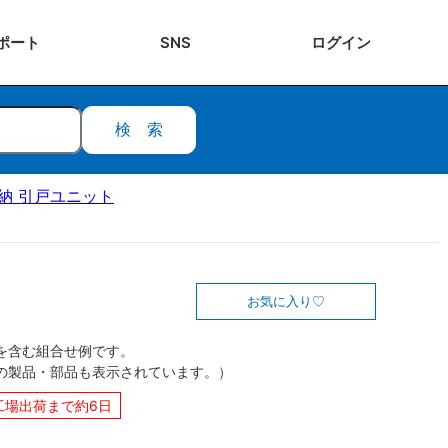
ポート
SNS
ログ
イン
検索
ク収納 引戸ユニット
お気に入り
を含む組合せ例です。
の製品・部品も表示されています。）
工場出荷まで約6日