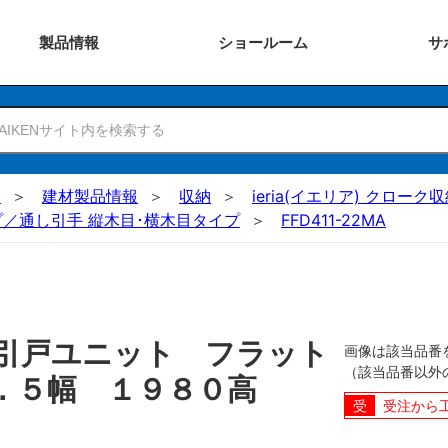
製品
情報
ショー
ルーム
サ
N
建材製品情報
収納
ieria(イエリア) クロー
／通し引手 縦木目･横木目タイプ
FFD411-22MA
引戸ユニット フラット
画像は該当品番
（該当品番以外
６．５幅 １９８０高
受注から