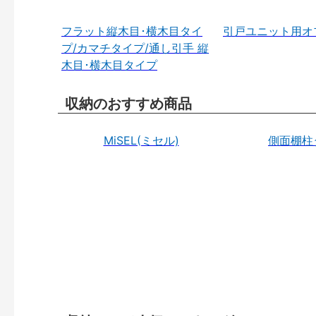
フラット縦木目･横木目タイ
引戸ユニット用オ
プ/カマチタイプ/通し引手 縦
木目･横木目タイプ
収納のおすすめ商品
MiSEL(ミセル)
側面棚柱