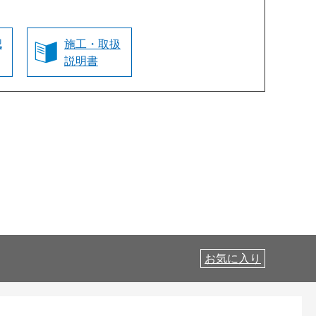
認
施工・取扱
説明書
お気に入り