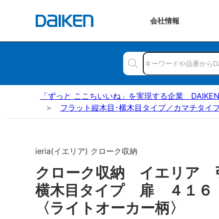
会社
情報
「ずっと ここちいいね」を実現する企業 DAIKE
フラット縦木目･横木目タイプ／カマチタイプ
ieria(イエリア) クローク収納
クローク収納 イエリア 
横木目タイプ 扉 ４１
〈ライトオーカー柄〉