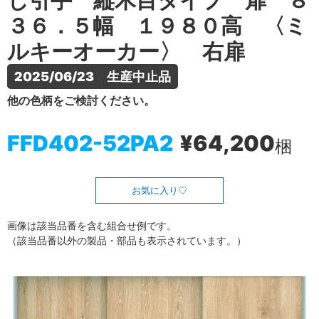
し引手 縦木目タイプ 扉 ８
３６．５幅 １９８０高 〈ミ
ルキーオーカー〉 右扉
2025/06/23　生産中止品
他の色柄をご検討ください。
FFD402-52PA2
¥64,200
梱
お気に入り
画像は該当品番を含む組合せ例です。
（該当品番以外の製品・部品も表示されています。）