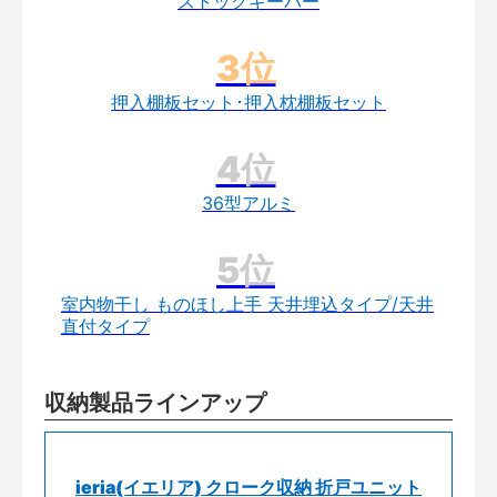
ストックキーパー
押入棚板セット･押入枕棚板セット
36型アルミ
室内物干し ものほし上手 天井埋込タイプ/天井
直付タイプ
収納製品ラインアップ
ieria(イエリア) クローク収納 折戸ユニット