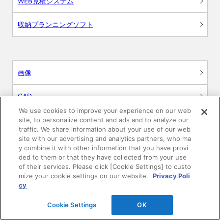
WEB見積システム
収納プランニングソフト
画像
CAD
We use cookies to improve your experience on our web
BIM用テクスチャー
site, to personalize content and ads and to analyze our
traffic. We share information about your use of our web
site with our advertising and analytics partners, who ma
図面（PDF）
y combine it with other information that you have provi
ded to them or that they have collected from your use
申請関係認定書類
of their services. Please click [Cookie Settings] to custo
mize your cookie settings on our website.
Privacy Poli
cy
施工・取扱説明書
Cookie Settings
OK
動画