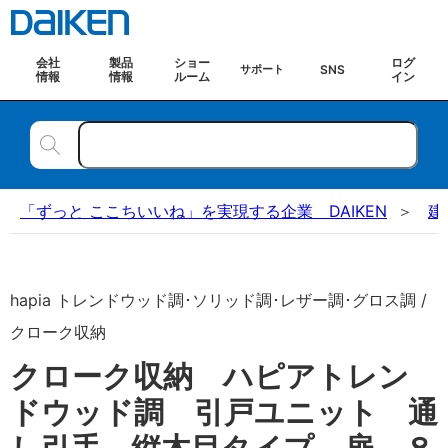
会社
製品
ショー
ログ
SNS
サポート
情報
情報
ルーム
イン
「ずっと ここちいいね」を実現する企業 DAIKEN
建
hapia トレンドウッド調･ソリッド調･レザー調･グロス調 /
クローク収納
クローク収納 ハピアトレン
ドウッド調 引戸ユニット 通