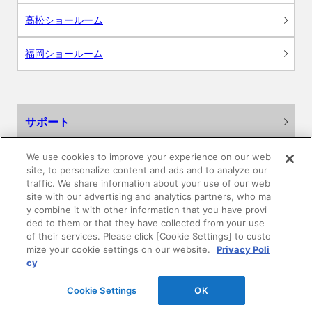
高松ショールーム
福岡ショールーム
サポート
よくあるご質問
We use cookies to improve your experience on our web
site, to personalize content and ads and to analyze our
traffic. We share information about your use of our web
カタログ閲覧・資料請求
site with our advertising and analytics partners, who ma
y combine it with other information that you have provi
各種データダウンロード
ded to them or that they have collected from your use
of their services. Please click [Cookie Settings] to custo
mize your cookie settings on our website.
Privacy Poli
WEB見積・各種シミュレーション
cy
交換用部品の購入
Cookie Settings
OK