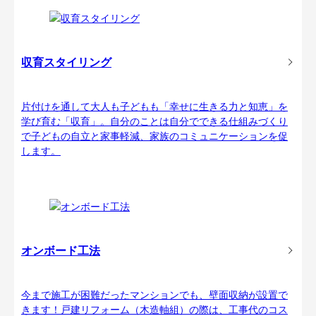
収育スタイリング
片付けを通して大人も子どもも「幸せに生きる力と知恵」を
学び育む「収育」。自分のことは自分でできる仕組みづくり
で子どもの自立と家事軽減、家族のコミュニケーションを促
します。
オンボード工法
今まで施工が困難だったマンションでも、壁面収納が設置で
きます！戸建リフォーム（木造軸組）の際は、工事代のコス