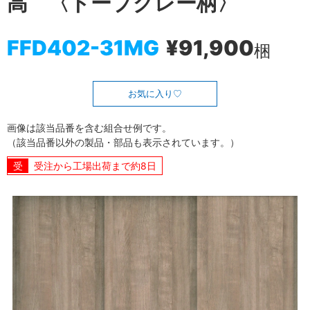
高 〈トープグレー柄〉
FFD402-31MG
¥91,900
梱
お気に入り
画像は該当品番を含む組合せ例です。
（該当品番以外の製品・部品も表示されています。）
受注から工場出荷まで約8日