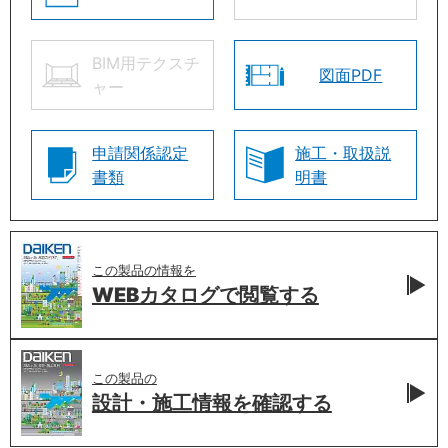
BIM用テクスチ
図面PDF
ャー
申請関係認定
施工・取扱説
書類
明書
この製品の情報を
WEBカタログで
閲覧する
この製品の
設計・施工情報を
確認する