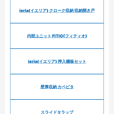
ieria(イエリア) クローク収納 収納開き戸
内部ユニット FiTIO(フィティオ)
ieria(イエリア) 押入棚板セット
壁厚収納 カベピタ
スライドタラップ