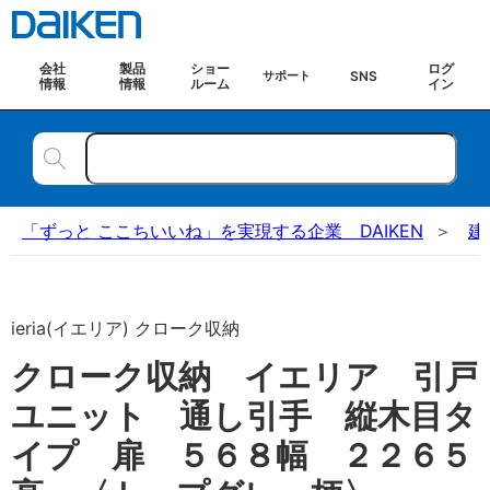
会社
製品
ショー
ログ
SNS
サポート
情報
情報
ルーム
イン
「ずっと ここちいいね」を実現する企業 DAIKEN
建
ieria(イエリア) クローク収納
クローク収納 イエリア 引戸
ユニット 通し引手 縦木目タ
イプ 扉 ５６８幅 ２２６５