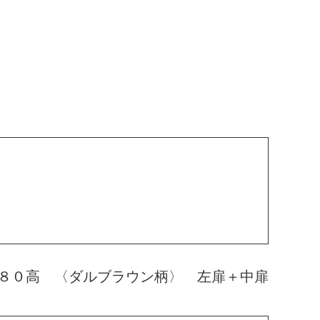
８０高 〈ダルブラウン柄〉 左扉＋中扉