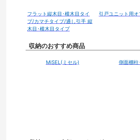
フラット縦木目･横木目タイ
引戸ユニット用オ
プ/カマチタイプ/通し引手 縦
木目･横木目タイプ
収納のおすすめ商品
MiSEL(ミセル)
側面棚柱