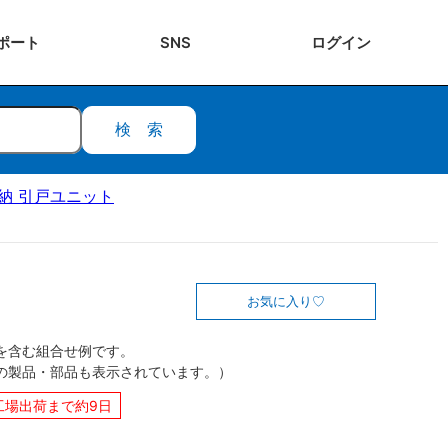
ポート
SNS
ログ
イン
検索
ク収納 引戸ユニット
お気に入り
を含む組合せ例です。
の製品・部品も表示されています。）
工場出荷まで約9日