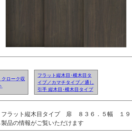
フラット縦木目･横木目タ
ア) クローク収
イプ／カマチタイプ／通し
ト
引手 縦木目･横木目タイプ
 フラット縦木目タイプ 扉 ８３６．５幅 １９
ら製品の情報がご覧いただけます