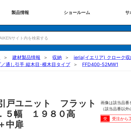
製品
情報
ショー
ルーム
サ
N
建材製品情報
収納
ieria(イエリア) クロー
／通し引手 縦木目･横木目タイプ
FFD400-52MW1
引戸ユニット フラット
画像は該当品番
（該当品番以外
６．５幅 １９８０高
受注から
＋中扉