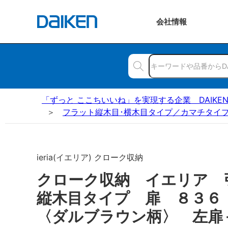
会社
情報
「ずっと ここちいいね」を実現する企業 DAIKE
フラット縦木目･横木目タイプ／カマチタイプ
ieria(イエリア) クローク収納
クローク収納 イエリア 
縦木目タイプ 扉 ８３
〈ダルブラウン柄〉 左扉