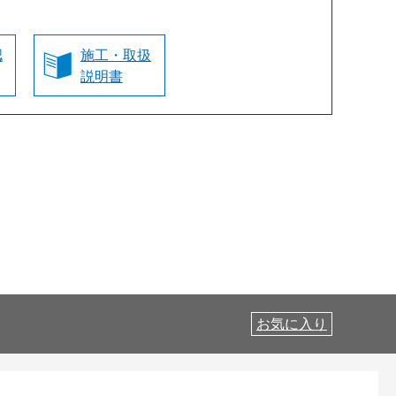
認
施工・取扱
説明書
お気に入り