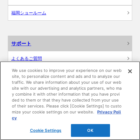
福岡ショールーム
サポート
よくあるご質問
We use cookies to improve your experience on our web
カタログ閲覧・資料請求
site, to personalize content and ads and to analyze our
traffic. We share information about your use of our web
各種データダウンロード
site with our advertising and analytics partners, who ma
y combine it with other information that you have provi
ded to them or that they have collected from your use
WEB見積・各種シミュレーション
of their services. Please click [Cookie Settings] to custo
mize your cookie settings on our website.
Privacy Poli
cy
交換用部品の購入
Cookie Settings
OK
修理・点検