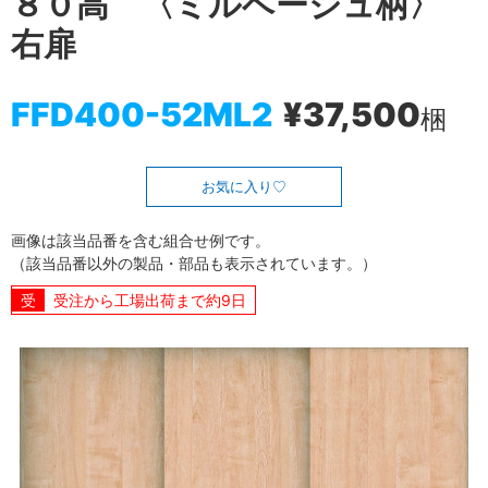
８０高 〈ミルベージュ柄〉
右扉
FFD400-52ML2
¥37,500
梱
お気に入り
画像は該当品番を含む組合せ例です。
（該当品番以外の製品・部品も表示されています。）
受注から工場出荷まで約9日