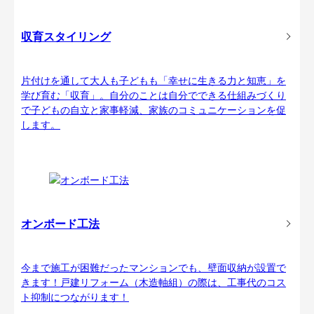
収育スタイリング
片付けを通して大人も子どもも「幸せに生きる力と知恵」を
学び育む「収育」。自分のことは自分でできる仕組みづくり
で子どもの自立と家事軽減、家族のコミュニケーションを促
します。
オンボード工法
今まで施工が困難だったマンションでも、壁面収納が設置で
きます！戸建リフォーム（木造軸組）の際は、工事代のコス
ト抑制につながります！