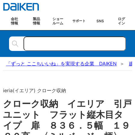
会社
製品
ショー
ログ
SNS
サポート
情報
情報
ルーム
イン
「ずっと ここちいいね」を実現する企業 DAIKEN
建
ieria(イエリア) クローク収納
クローク収納 イエリア 引戸
ユニット フラット縦木目タ
イプ 扉 ８３６．５幅 １９