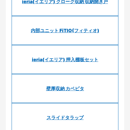
ieria(イエリア) クローク収納 収納開き戸
内部ユニット FiTIO(フィティオ)
ieria(イエリア) 押入棚板セット
壁厚収納 カベピタ
スライドタラップ