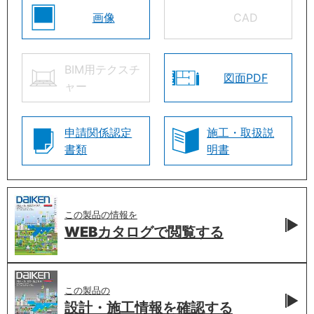
画像
CAD
BIM用テクスチ
図面PDF
ャー
申請関係認定
施工・取扱説
書類
明書
この製品の情報を
WEBカタログで
閲覧する
この製品の
設計・施工情報を
確認する