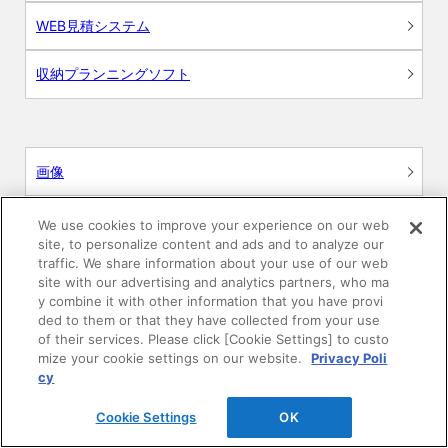
WEB見積システム
収納プランニングソフト
画像
CAD
We use cookies to improve your experience on our web
site, to personalize content and ads and to analyze our
traffic. We share information about your use of our web
BIM用テクスチャー
site with our advertising and analytics partners, who ma
y combine it with other information that you have provi
図面（PDF）
ded to them or that they have collected from your use
of their services. Please click [Cookie Settings] to custo
mize your cookie settings on our website.
Privacy Poli
申請関係認定書類
cy
施工・取扱説明書
Cookie Settings
OK