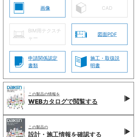
画像
CAD
BIM用テクスチ
図面PDF
ャー
申請関係認定
施工・取扱説
書類
明書
この製品の情報を
WEBカタログで
閲覧する
この製品の
設計・施工情報を
確認する