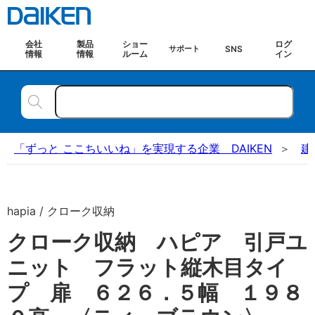
会社
製品
ショー
ログ
SNS
サポート
情報
情報
ルーム
イン
「ずっと ここちいいね」を実現する企業 DAIKEN
建
hapia / クローク収納
クローク収納 ハピア 引戸ユ
ニット フラット縦木目タイ
プ 扉 ６２６．５幅 １９８