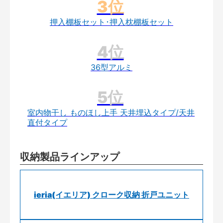
押入棚板セット･押入枕棚板セット
36型アルミ
室内物干し ものほし上手 天井埋込タイプ/天井
直付タイプ
収納製品ラインアップ
ieria(イエリア) クローク収納 折戸ユニット