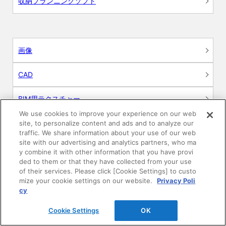
収納プランニングソフト
画像
CAD
BIM用テクスチャー
We use cookies to improve your experience on our web
図面（PDF）
site, to personalize content and ads and to analyze our
traffic. We share information about your use of our web
site with our advertising and analytics partners, who ma
申請関係認定書類
y combine it with other information that you have provi
ded to them or that they have collected from your use
施工・取扱説明書
of their services. Please click [Cookie Settings] to custo
mize your cookie settings on our website.
Privacy Poli
cy
動画
Cookie Settings
OK
シミュレーションツール