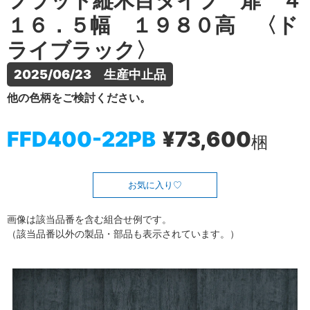
フラット縦木目タイプ 扉 ４
１６．５幅 １９８０高 〈ド
ライブラック〉
2025/06/23　生産中止品
他の色柄をご検討ください。
FFD400-22PB
¥73,600
梱
お気に入り
画像は該当品番を含む組合せ例です。
（該当品番以外の製品・部品も表示されています。）