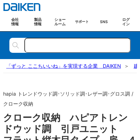
会社
製品
ショー
ログ
SNS
サポート
情報
情報
ルーム
イン
「ずっと ここちいいね」を実現する企業 DAIKEN
建
hapia トレンドウッド調･ソリッド調･レザー調･グロス調 /
クローク収納
クローク収納 ハピアトレン
ドウッド調 引戸ユニット