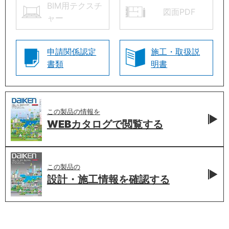
BIM用テクスチ
図面PDF
ャー
申請関係認定
施工・取扱説
書類
明書
この製品の情報を
WEBカタログで
閲覧する
この製品の
設計・施工情報を
確認する