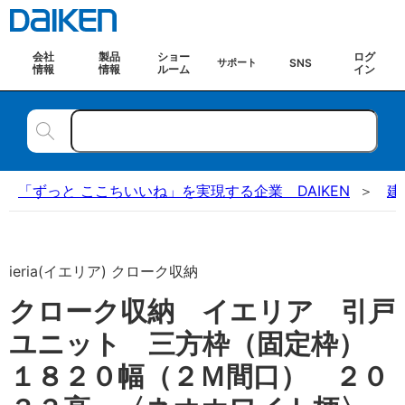
会社
製品
ショー
ログ
SNS
サポート
情報
情報
ルーム
イン
「ずっと ここちいいね」を実現する企業 DAIKEN
建
ieria(イエリア) クローク収納
クローク収納 イエリア 引戸
ユニット 三方枠（固定枠）
１８２０幅（２Ｍ間口） ２０