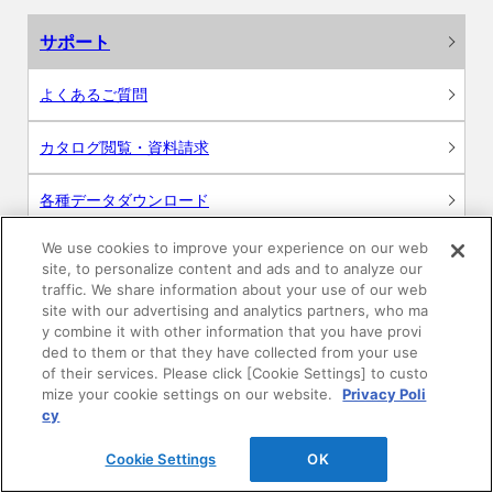
サポート
よくあるご質問
カタログ閲覧・資料請求
各種データダウンロード
We use cookies to improve your experience on our web
WEB見積・各種シミュレーション
site, to personalize content and ads and to analyze our
traffic. We share information about your use of our web
交換用部品の購入
site with our advertising and analytics partners, who ma
y combine it with other information that you have provi
ded to them or that they have collected from your use
修理・点検
of their services. Please click [Cookie Settings] to custo
mize your cookie settings on our website.
Privacy Poli
お問い合わせ
cy
ログイン
Cookie Settings
OK