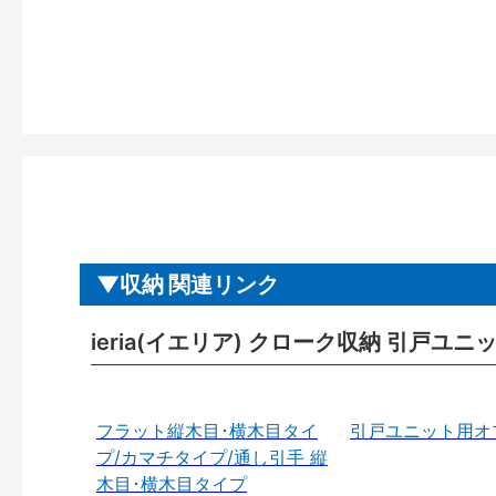
収納 関連リンク
ieria(イエリア) クローク収納 引戸ユ
フラット縦木目･横木目タイ
引戸ユニット用オ
プ/カマチタイプ/通し引手 縦
木目･横木目タイプ