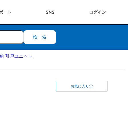
ポート
SNS
ログ
イン
検索
ク収納 引戸ユニット
お気に入り