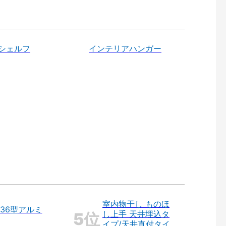
シェルフ
インテリアハンガー
室内物干し ものほ
36型アルミ
し上手 天井埋込タ
イプ/天井直付タイ