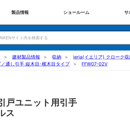
製品
情報
ショー
ルーム
サ
N
建材製品情報
収納
ieria(イエリア) クロー
／通し引手 縦木目･横木目タイプ
FFW07-02V
 引戸ユニット用引手
ルス