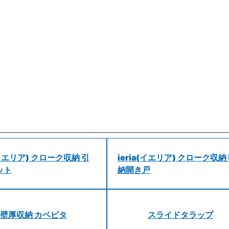
a(イエリア) クローク収納 引
ieria(イエリア) クローク収納
ット
納開き戸
壁厚収納 カベピタ
スライドタラップ