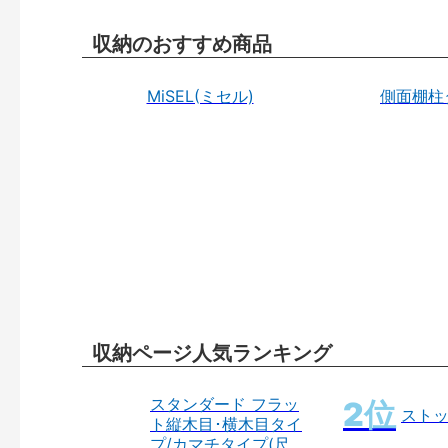
収納のおすすめ商品
MiSEL(ミセル)
側面棚柱
収納ページ人気ランキング
スタンダード フラッ
スト
ト縦木目･横木目タイ
プ/カマチタイプ(尺