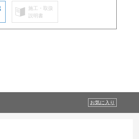
認
施工・取扱
説明書
お気に入り