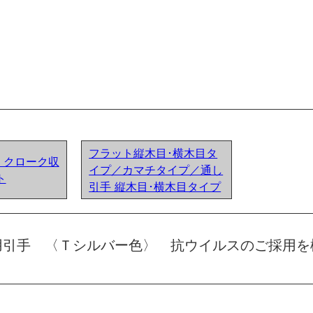
フラット縦木目･横木目タ
ア) クローク収
イプ／カマチタイプ／通し
ト
引手 縦木目･横木目タイプ
用引手 〈Ｔシルバー色〉 抗ウイルスのご採用を