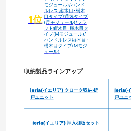
モジュール)/ハンド
ルレス 縦木目･横木
目タイプ/通気タイプ
(尺モジュール)/フラ
ット縦木目･横木目タ
イプ(Mモジュール)/
ハンドルレス縦木目･
横木目タイプ(Mモジ
ュール)
収納製品ラインアップ
ieria(イエリア) クローク収納 折
ieri
戸ユニット
戸ユニ
ieria(イエリア) 押入棚板セット