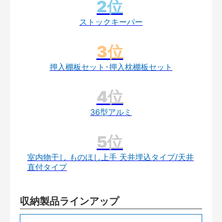
ストックキーパー
押入棚板セット･押入枕棚板セット
36型アルミ
室内物干し ものほし上手 天井埋込タイプ/天井
直付タイプ
収納製品ラインアップ