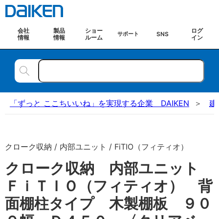
会社
製品
ショー
ログ
SNS
サポート
情報
情報
ルーム
イン
「ずっと ここちいいね」を実現する企業 DAIKEN
建
クローク収納 / 内部ユニット / FiTIO（フィティオ）
クローク収納 内部ユニット
ＦｉＴＩＯ（フィティオ） 背
面棚柱タイプ 木製棚板 ９０