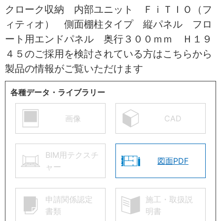
クローク収納 内部ユニット ＦｉＴＩＯ（フ
ィティオ） 側面棚柱タイプ 縦パネル フロ
ート用エンドパネル 奥行３００ｍｍ Ｈ１９
４５のご採用を検討されている方はこちらから
製品の情報がご覧いただけます
各種データ・ライブラリー
画像
CAD
BIM用テクスチ
図面PDF
ャー
申請関係認定
施工・取扱説
書類
明書