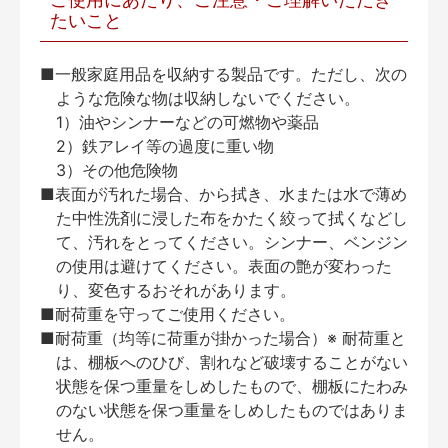
たいこと
■一般家庭用品を収納する製品です。ただし、次の
ような危険な物は収納しないでください。
1）油やシンナーなどの可燃物や薬品
2）鉄アレイ等の過度に重い物
3）その他危険物
■表面が汚れた場合、から拭き、水または水で薄め
た中性洗剤に浸した布をかたく絞って拭くなどし
て、汚れをとってください。シンナー、ベンジン
の使用は避けてください。表面の艶が変わった
り、変色するおそれがあります。
■耐荷重を守ってご使用ください。
■耐荷重（均等に荷重が掛かった場合）※ 耐荷重と
は、棚板へのひび、割れなど破壊することがない
状態を保つ重量をしめしたもので、棚板にたわみ
のない状態を保つ重量をしめしたものではありま
せん。