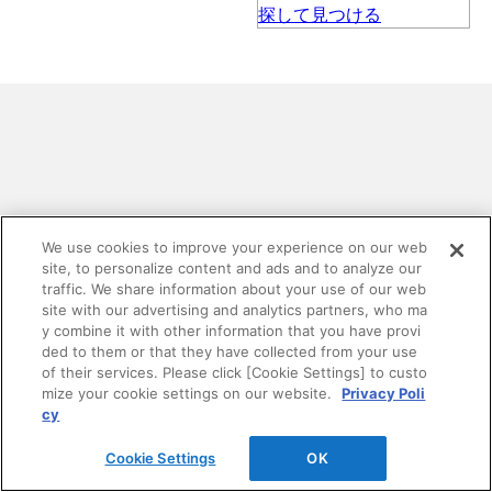
お探しの内容は見つかりましたか？
We use cookies to improve your experience on our web
site, to personalize content and ads and to analyze our
traffic. We share information about your use of our web
DAIKENホームページ内の情報を検索できます。 複数
site with our advertising and analytics partners, who ma
語で検索を行う場合は、単語と単語の間をスペースで
y combine it with other information that you have provi
区切ってください。
ded to them or that they have collected from your use
of their services. Please click [Cookie Settings] to custo
mize your cookie settings on our website.
Privacy Poli
cy
Cookie Settings
OK