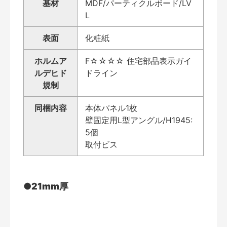
基材
MDF/パーティクルボード/LV
L
表面
化粧紙
ホルムア
F☆☆☆☆ 住宅部品表示ガイ
ルデヒド
ドライン
規制
同梱内容
本体パネル1枚
壁固定用L型アングル/H1945:
5個
取付ビス
●21mm厚