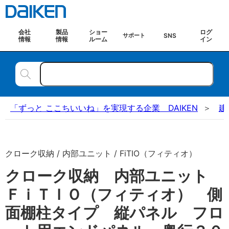
会社
製品
ショー
ログ
SNS
サポート
情報
情報
ルーム
イン
「ずっと ここちいいね」を実現する企業 DAIKEN
建
クローク収納 / 内部ユニット / FiTIO（フィティオ）
クローク収納 内部ユニット
ＦｉＴＩＯ（フィティオ） 側
面棚柱タイプ 縦パネル フロ