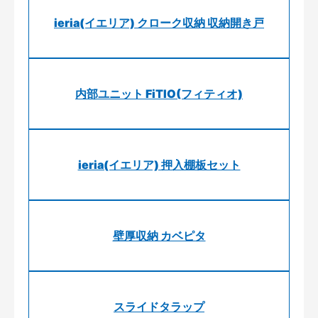
ieria(イエリア) クローク収納 収納開き戸
内部ユニット FiTIO(フィティオ)
ieria(イエリア) 押入棚板セット
壁厚収納 カベピタ
スライドタラップ