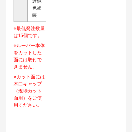
近似
色塗
装
※最低発注数量
は15個です。
※ルーバー本体
をカットした
面には取付で
きません。
※カット面には
木口キャップ
（現場カット
面用）をご使
用ください。