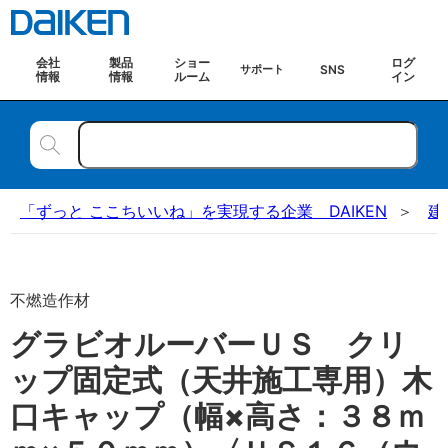
会社
製品
ショー
ログ
SNS
サポート
情報
情報
ルーム
イン
「ずっと ここちいいね」を実現する企業 DAIKEN
建
不燃造作材
グラビオルーバーＵＳ クリ
ップ固定式（天井施工専用）木
口キャップ（幅×高さ：３８ｍ