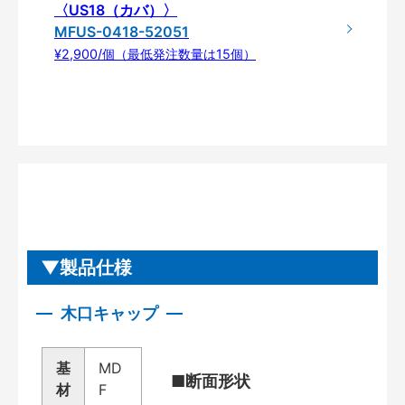
〈US18（カバ）〉
MFUS-0418-52051
¥2,900/個（最低発注数量は15個）
製品仕様
木口キャップ
基
MD
■断面形状
材
F