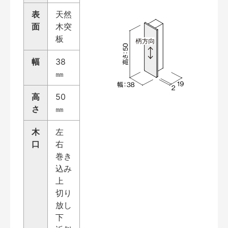
表
天然
面
木突
板
幅
38
㎜
高
50
さ
㎜
木
左
口
右
巻き
込み
上
切り
放し
下