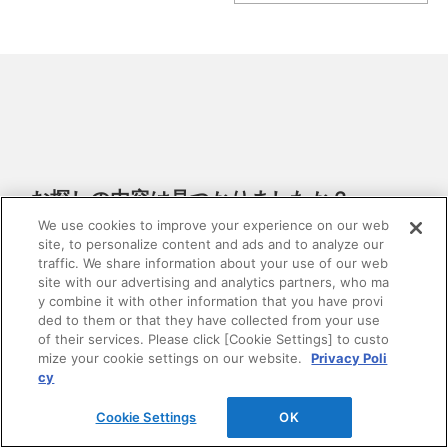
お探しの内容は見つかりましたか？
We use cookies to improve your experience on our web
site, to personalize content and ads and to analyze our
DAIKENホームページ内の情報を検索できます。 複数
traffic. We share information about your use of our web
語で検索を行う場合は、単語と単語の間をスペースで
site with our advertising and analytics partners, who ma
区切ってください。
y combine it with other information that you have provi
ded to them or that they have collected from your use
of their services. Please click [Cookie Settings] to custo
mize your cookie settings on our website.
Privacy Poli
cy
Cookie Settings
OK