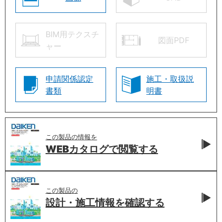
BIM用テクスチ
図面PDF
ャー
申請関係認定
施工・取扱説
書類
明書
この製品の情報を
WEBカタログで
閲覧する
この製品の
設計・施工情報を
確認する