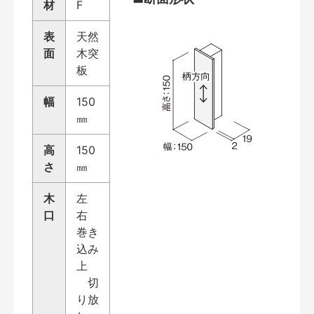
材
F
表
天然
面
木突
板
幅
150
㎜
高
150
さ
㎜
木
左
口
右
巻き
込み
上
切
り放