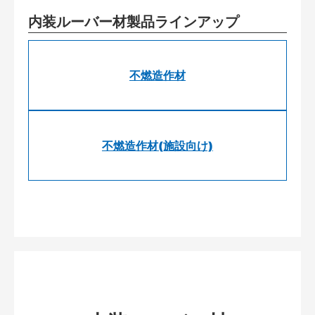
内装ルーバー材製品ラインアップ
不燃造作材
不燃造作材(施設向け)