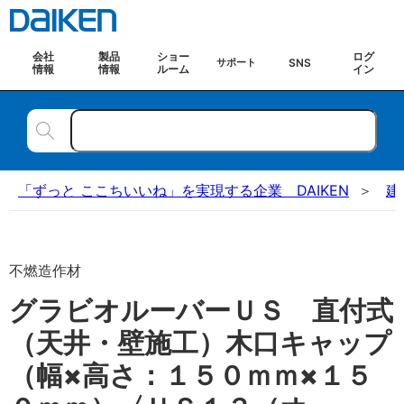
会社
製品
ショー
ログ
SNS
サポート
情報
情報
ルーム
イン
「ずっと ここちいいね」を実現する企業 DAIKEN
建
不燃造作材
グラビオルーバーＵＳ 直付式
（天井・壁施工）木口キャップ
（幅×高さ：１５０ｍｍ×１５