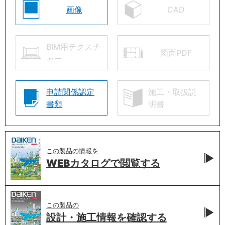
画像
CAD
BIM用テクスチ
図面PDF
ャー
申請関係認定
施工・取扱説
書類
明書
この製品の情報を
WEBカタログで
閲覧する
この製品の
設計・施工情報を
確認する