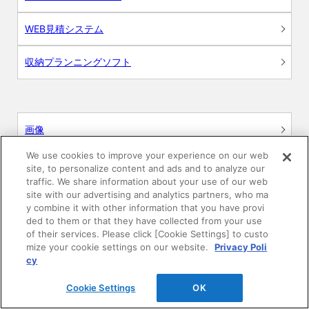
WEB見積システム
収納プランニングソフト
画像
We use cookies to improve your experience on our web
CAD
site, to personalize content and ads and to analyze our
traffic. We share information about your use of our web
site with our advertising and analytics partners, who ma
BIM用テクスチャー
y combine it with other information that you have provi
ded to them or that they have collected from your use
図面（PDF）
of their services. Please click [Cookie Settings] to custo
mize your cookie settings on our website.
Privacy Poli
cy
申請関係認定書類
Cookie Settings
OK
施工・取扱説明書