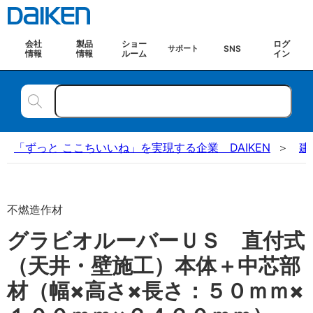
会社
製品
ショー
ログ
SNS
サポート
情報
情報
ルーム
イン
「ずっと ここちいいね」を実現する企業 DAIKEN
建
不燃造作材
グラビオルーバーＵＳ 直付式
（天井・壁施工）本体＋中芯部
材（幅×高さ×長さ：５０ｍｍ×