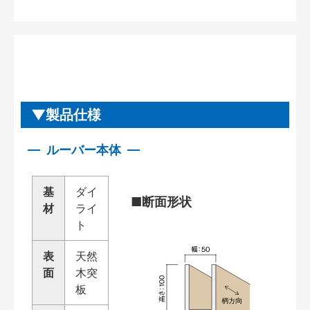
製品仕様
ルーバー本体
基
ダイ
■断面形状
材
ライ
ト
表
天然
面
木突
板