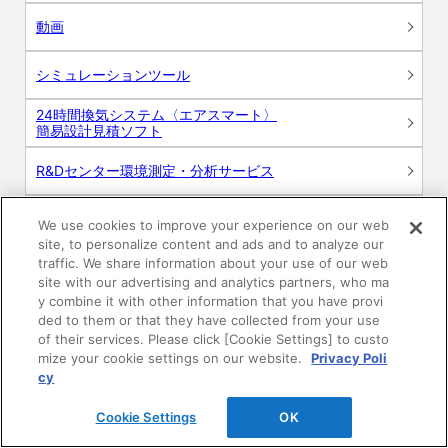
動画
シミュレーションツール
24時間換気システム〈エアスマート〉
簡易設計見積ソフト
R&Dセンター環境測定・分析サービス
商品マスター申し込み
We use cookies to improve your experience on our web
site, to personalize content and ads and to analyze our
traffic. We share information about your use of our web
site with our advertising and analytics partners, who ma
y combine it with other information that you have provi
ded to them or that they have collected from your use
of their services. Please click [Cookie Settings] to custo
mize your cookie settings on our website.
Privacy Poli
電子公告
このWEBサイトについて
cy
プライバシーポリシー
Cookie Settings
OK