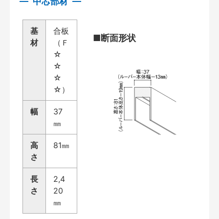
中芯部材
基
合板
■断面形状
材
（Ｆ
☆
☆
☆
☆）
幅
37
㎜
高
81㎜
さ
長
2,4
さ
20
㎜