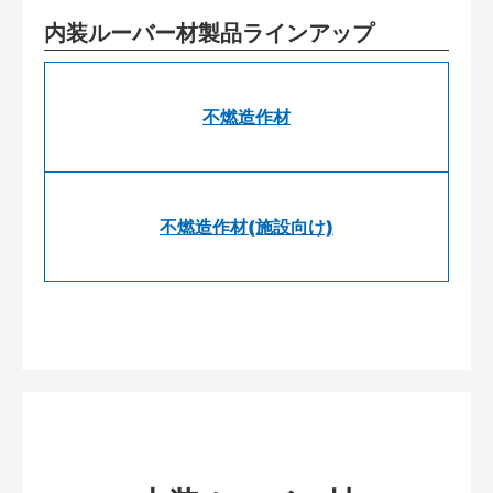
内装ルーバー材製品ラインアップ
不燃造作材
不燃造作材(施設向け)