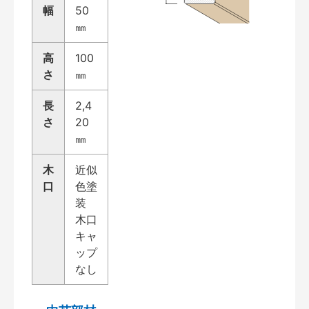
幅
50
㎜
高
100
さ
㎜
長
2,4
さ
20
㎜
木
近似
口
色塗
装
木口
キャ
ップ
なし