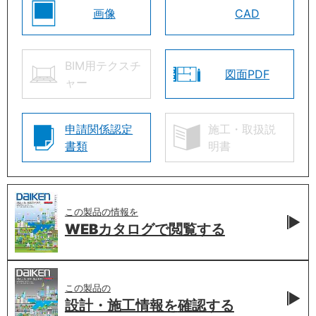
画像
CAD
BIM用テクスチ
図面PDF
ャー
申請関係認定
施工・取扱説
書類
明書
この製品の情報を
WEBカタログで
閲覧する
この製品の
設計・施工情報を
確認する