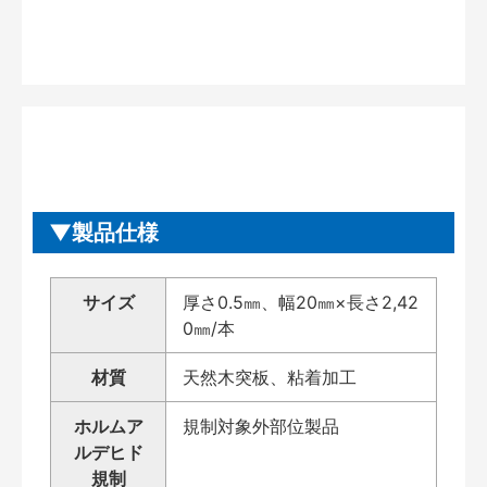
製品仕様
サイズ
厚さ0.5㎜、幅20㎜×長さ2,42
0㎜/本
材質
天然木突板、粘着加工
ホルムア
規制対象外部位製品
ルデヒド
規制