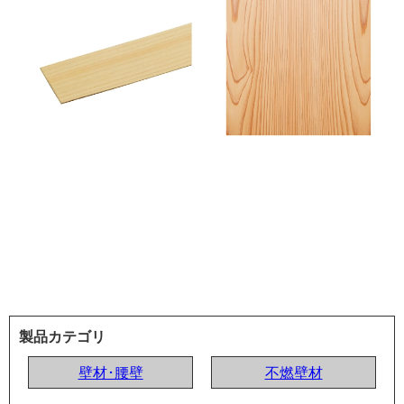
製品カテゴリ
壁材･腰壁
不燃壁材