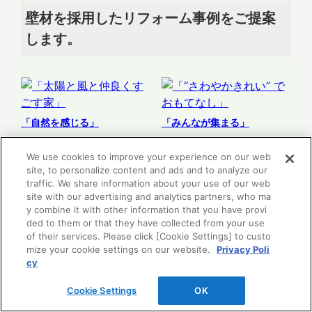
壁材を採用したリフォーム事例をご提案
します。
「自然を感じる」
「みんなが集まる」
We use cookies to improve your experience on our web
「太陽と風と仲良くすご
「“さわやかきれい” でお
site, to personalize content and ads and to analyze our
す家」
もてなし」
traffic. We share information about your use of our web
site with our advertising and analytics partners, who ma
y combine it with other information that you have provi
ded to them or that they have collected from your use
リフォーム提案
リフォーム提案
of their services. Please click [Cookie Settings] to custo
を見る
を見る
mize your cookie settings on our website.
Privacy Poli
cy
Cookie Settings
OK