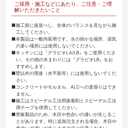
ご採用・施工などにあたり、ご注意・ご理
解いただきたいこと
■施工前に仮並べし、全体のバランスを見ながら施
工してください。
■本製品は一般内装用です。水の掛かる場所、湿気
の多い場所には使用しないでください。
■キッチンには『グラビオLA/LB』をご使用くださ
い。その他の水まわりには『グラビオLB』をお
すすめします。
■壁以外の用途（水平面等）には使用しないでくだ
さい。
■コンクリートやモルタル、ALCへの直張りはでき
ません。
■施工はスピーデル工法用接着剤とスピーデル工法
用テープを併用してください。
■突板製品のため、木目や色合いの違いが生じるこ
とがあります。特に追加注文される場合、木目や
色合いの違いが生じますのでご注意ください。