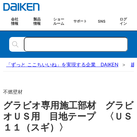
会社
製品
ショー
ログ
SNS
サポート
情報
情報
ルーム
イン
「ずっと ここちいいね」を実現する企業 DAIKEN
建
不燃壁材
グラビオ専用施工部材 グラビ
オＵＳ用 目地テープ 〈ＵＳ
１１（スギ）〉