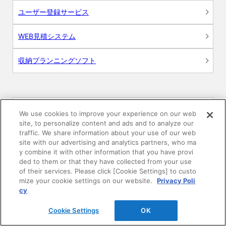
ユーザー登録サービス
WEB見積システム
収納プランニングソフト
画像
We use cookies to improve your experience on our web
site, to personalize content and ads and to analyze our
traffic. We share information about your use of our web
CAD
site with our advertising and analytics partners, who ma
y combine it with other information that you have provi
BIM用テクスチャー
ded to them or that they have collected from your use
of their services. Please click [Cookie Settings] to custo
mize your cookie settings on our website.
Privacy Poli
図面（PDF）
cy
申請関係認定書類
Cookie Settings
OK