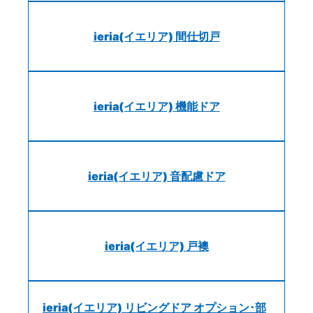
ieria(イエリア) 間仕切戸
ieria(イエリア) 機能ドア
ieria(イエリア) 音配慮ドア
ieria(イエリア) 戸襖
ieria(イエリア) リビングドア オプション･部