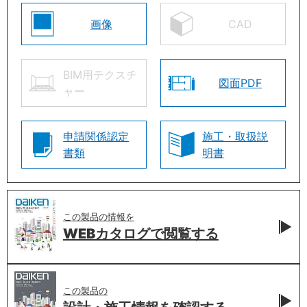
画像
CAD
BIM用テクスチ
図面PDF
ャー
申請関係認定
施工・取扱説
書類
明書
この製品の情報を
WEBカタログで
閲覧する
この製品の