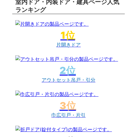
室内ドア・内装ドア・建具ページ人気
ランキング
片開きドア
アウトセット吊戸・引分
巾広引戸・片引