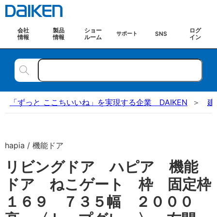
会社
製品
ショー
ログ
SNS
サポート
情報
情報
ルーム
イン
「ずっと ここちいいね」を実現する企業 DAIKEN
建
hapia / 機能ドア
リビングドア ハピア 機能
ドア ねこゲート 枠 固定枠
１６９ ７３５幅 ２０００