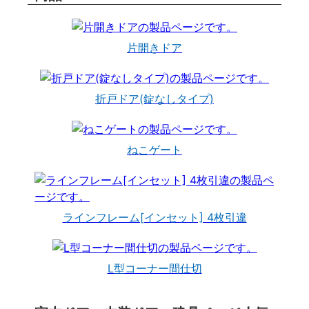
片開きドア
折戸ドア(錠なしタイプ)
ねこゲート
ラインフレーム[インセット] 4枚引違
L型コーナー間仕切