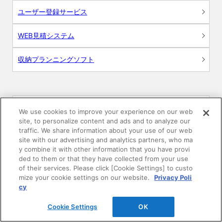
ユーザー登録サービス
WEB見積システム
収納プランニングソフト
画像
We use cookies to improve your experience on our web
site, to personalize content and ads and to analyze our
traffic. We share information about your use of our web
CAD
site with our advertising and analytics partners, who ma
y combine it with other information that you have provi
BIM用テクスチャー
ded to them or that they have collected from your use
of their services. Please click [Cookie Settings] to custo
mize your cookie settings on our website.
Privacy Poli
図面（PDF）
cy
申請関係認定書類
Cookie Settings
OK