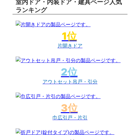
室内ドア・内装ドア・建具ページ人気
ランキング
片開きドア
アウトセット吊戸・引分
巾広引戸・片引