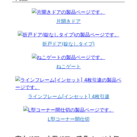
片開きドア
折戸ドア(錠なしタイプ)
ねこゲート
ラインフレーム[インセット] 4枚引違
L型コーナー間仕切