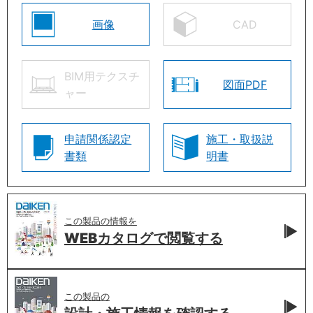
画像
CAD
BIM用テクスチ
図面PDF
ャー
申請関係認定
施工・取扱説
書類
明書
この製品の情報を
WEBカタログで
閲覧する
この製品の