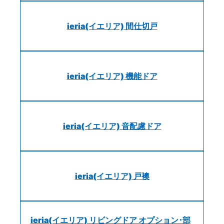
ieria(イエリア) 間仕切戸
ieria(イエリア) 機能ドア
ieria(イエリア) 音配慮ドア
ieria(イエリア) 戸襖
ieria(イエリア) リビングドア オプション･部