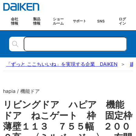
会社
製品
ショー
ログ
SNS
サポート
情報
情報
ルーム
イン
「ずっと ここちいいね」を実現する企業 DAIKEN
建
hapia / 機能ドア
リビングドア ハピア 機能
ドア ねこゲート 枠 固定枠
薄壁１１３ ７５５幅 ２００