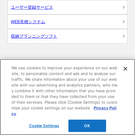
ユーザー登録サービス
WEB見積システム
収納プランニングソフト
画像
We use cookies to improve your experience on our web
site, to personalize content and ads and to analyze our
traffic. We share information about your use of our web
CAD
site with our advertising and analytics partners, who ma
y combine it with other information that you have provi
BIM用テクスチャー
ded to them or that they have collected from your use
of their services. Please click [Cookie Settings] to custo
mize your cookie settings on our website.
Privacy Poli
図面（PDF）
cy
申請関係認定書類
Cookie Settings
OK