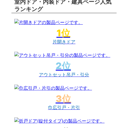
室内ドア・内装ドア・建具ページ人気
ランキング
片開きドア
アウトセット吊戸・引分
巾広引戸・片引