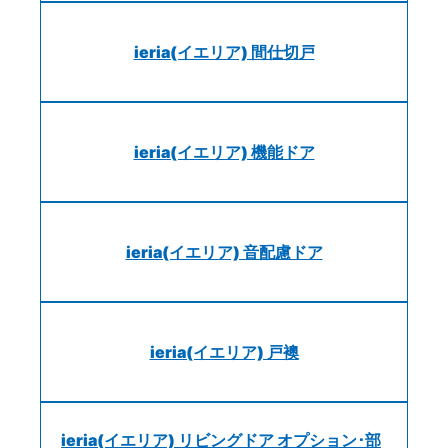
ieria(イエリア) 間仕切戸
ieria(イエリア) 機能ドア
ieria(イエリア) 音配慮ドア
ieria(イエリア) 戸襖
ieria(イエリア) リビングドア オプション･部