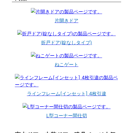
片開きドア
折戸ドア(錠なしタイプ)
ねこゲート
ラインフレーム[インセット] 4枚引違
L型コーナー間仕切