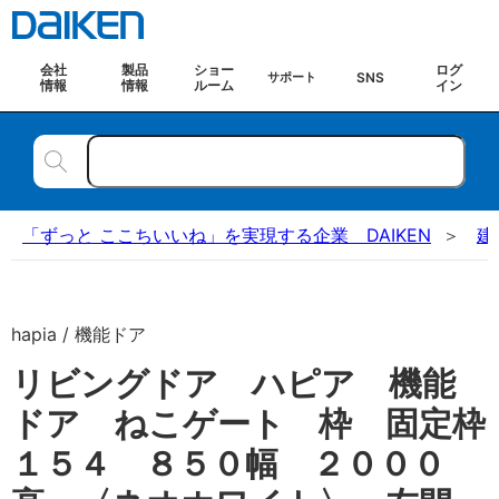
会社
製品
ショー
ログ
SNS
サポート
情報
情報
ルーム
イン
「ずっと ここちいいね」を実現する企業 DAIKEN
建
hapia / 機能ドア
リビングドア ハピア 機能
ドア ねこゲート 枠 固定枠
１５４ ８５０幅 ２０００