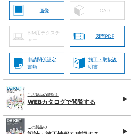
画像
CAD
BIM用テクスチ
図面PDF
ャー
申請関係認定
施工・取扱説
書類
明書
この製品の情報を
WEBカタログで
閲覧する
この製品の