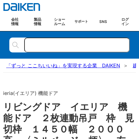
会社
製品
ショー
ログ
SNS
サポート
情報
情報
ルーム
イン
「ずっと ここちいいね」を実現する企業 DAIKEN
建
ieria(イエリア) 機能ドア
リビングドア イエリア 機
能ドア ２枚連動吊戸 枠 見
切枠 １４５０幅 ２０００