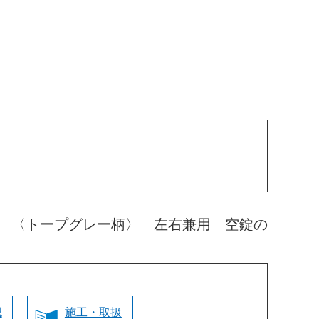
 〈トープグレー柄〉 左右兼用 空錠の
認
施工・取扱