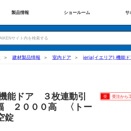
製品
情報
ショー
ルーム
サ
N
建材製品情報
室内ドア
ieria(イエリア) 機能
機能ドア ３枚連動引
受注から
幅 ２０００高 〈トー
空錠