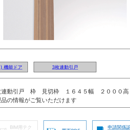
ア) 機能ドア
3枚連動引戸
枚連動引戸 枠 見切枠 １６４５幅 ２０００高
製品の情報がご覧いただけます
BIM用テク
申請関係