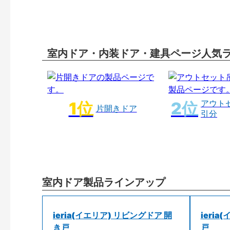
室内ドア・内装ドア・建具ページ人気
アウト
片開きドア
引分
室内ドア製品ラインアップ
ieria(イエリア) リビングドア 開
ieri
き戸
戸