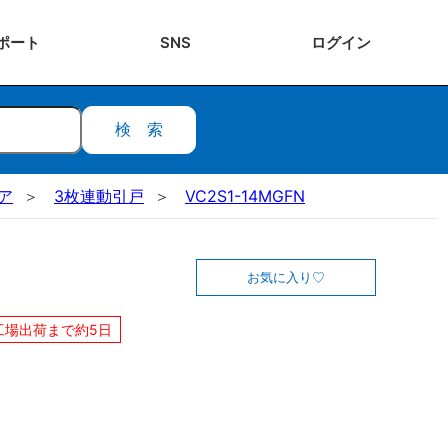
ポート
SNS
ログ
イン
検索
ドア
3枚連動引戸
VC2S1-14MGFN
お気に入り
工場出荷まで約5日