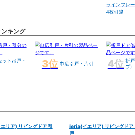
ラインフレー
4枚引違
ランキング
セット吊戸・
折戸
巾広引戸・片引
プ)
a(イエリア) リビングドア 引
ieria(イエリア) リビングドア
戸