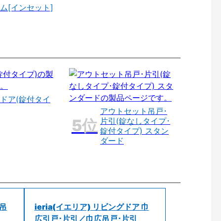
ム[インセット]
ドア(錠付タイ
アウトセット吊戸･
片引(錠なしタイプ･
錠付タイプ) スタン
ダード
 吊
ieria(イエリア) リビングドア 巾
広引戸･片引／巾広吊戸･片引