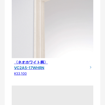
〈ネオホワイト柄〉
VC2A5-17WHRN
¥33,100