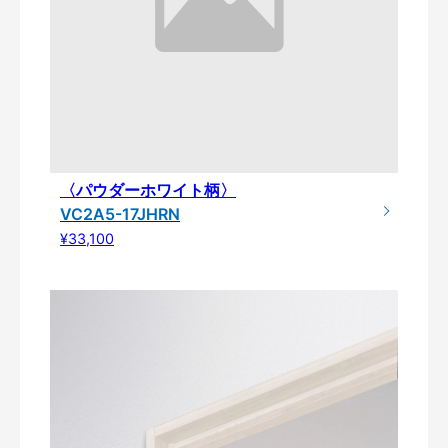
〈パウダーホワイト柄〉
VC2A5-17JHRN
¥33,100