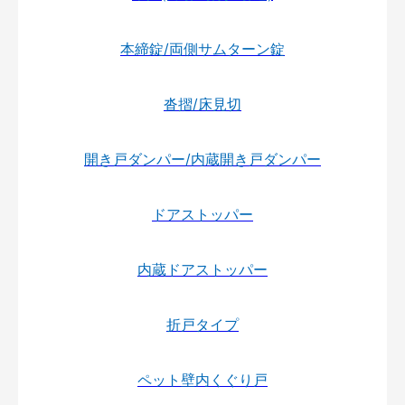
本締錠/両側サムターン錠
沓摺/床見切
開き戸ダンパー/内蔵開き戸ダンパー
ドアストッパー
内蔵ドアストッパー
折戸タイプ
ペット壁内くぐり戸