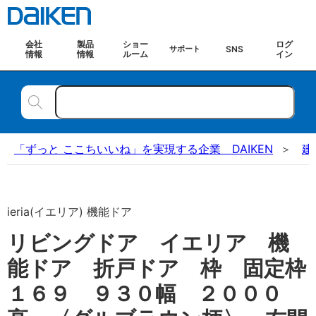
会社
製品
ショー
ログ
SNS
サポート
情報
情報
ルーム
イン
「ずっと ここちいいね」を実現する企業 DAIKEN
建
ieria(イエリア) 機能ドア
リビングドア イエリア 機
能ドア 折戸ドア 枠 固定枠
１６９ ９３０幅 ２０００