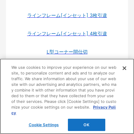
ラインフレーム[インセット] 3枚引違
ラインフレーム[インセット] 4枚引違
L型コーナー間仕切
We use cookies to improve your experience on our web
ペットドア
site, to personalize content and ads and to analyze our
traffic. We share information about your use of our web
site with our advertising and analytics partners, who ma
ねこゲート
y combine it with other information that you have provi
ded to them or that they have collected from your use
of their services. Please click [Cookie Settings] to custo
折戸ドア(錠なしタイプ)
mize your cookie settings on our website.
Privacy Poli
cy
居室タイプ引戸･片引
Cookie Settings
OK