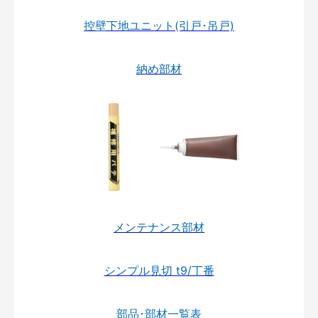
控壁下地ユニット(引戸･吊戸)
納め部材
メンテナンス部材
シンプル見切 t9/丁番
部品･部材一覧表