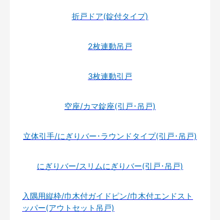
折戸ドア(錠付タイプ)
2枚連動吊戸
3枚連動引戸
空座/カマ錠座(引戸･吊戸)
立体引手/にぎりバー･ラウンドタイプ(引戸･吊戸)
にぎりバー/スリムにぎりバー(引戸･吊戸)
入隅用縦枠/巾木付ガイドピン/巾木付エンドスト
ッパー(アウトセット吊戸)