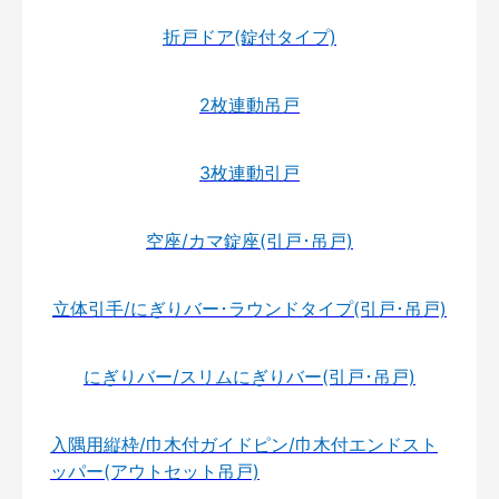
折戸ドア(錠付タイプ)
2枚連動吊戸
3枚連動引戸
空座/カマ錠座(引戸･吊戸)
立体引手/にぎりバー･ラウンドタイプ(引戸･吊戸)
にぎりバー/スリムにぎりバー(引戸･吊戸)
入隅用縦枠/巾木付ガイドピン/巾木付エンドスト
ッパー(アウトセット吊戸)