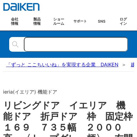
会社
製品
ショー
ログ
SNS
サポート
情報
情報
ルーム
イン
「ずっと ここちいいね」を実現する企業 DAIKEN
建
ieria(イエリア) 機能ドア
リビングドア イエリア 機
能ドア 折戸ドア 枠 固定枠
１６９ ７３５幅 ２０００