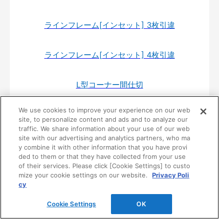
ラインフレーム[インセット] 3枚引違
ラインフレーム[インセット] 4枚引違
L型コーナー間仕切
We use cookies to improve your experience on our web
ペットドア
site, to personalize content and ads and to analyze our
traffic. We share information about your use of our web
site with our advertising and analytics partners, who ma
ねこゲート
y combine it with other information that you have provi
ded to them or that they have collected from your use
of their services. Please click [Cookie Settings] to custo
折戸ドア(錠なしタイプ)
mize your cookie settings on our website.
Privacy Poli
cy
居室タイプ引戸･片引
Cookie Settings
OK