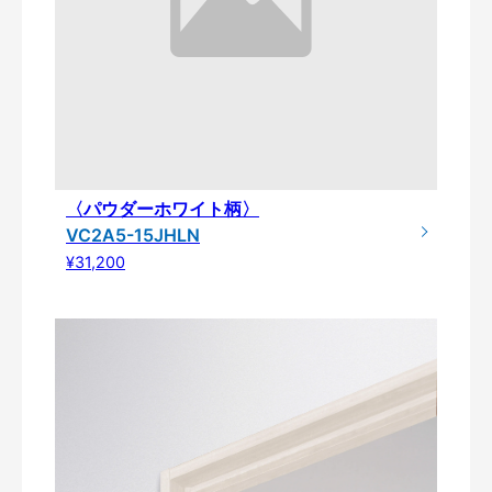
〈パウダーホワイト柄〉
VC2A5-15JHLN
¥31,200