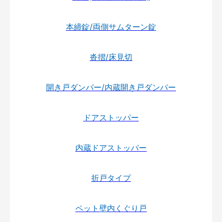
本締錠/両側サムターン錠
沓摺/床見切
開き戸ダンパー/内蔵開き戸ダンパー
ドアストッパー
内蔵ドアストッパー
折戸タイプ
ペット壁内くぐり戸