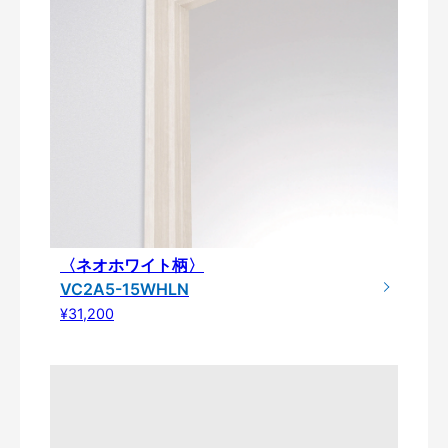
〈ネオホワイト柄〉
VC2A5-15WHLN
¥31,200