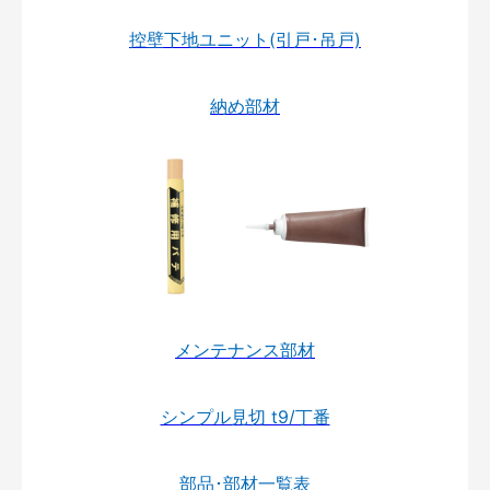
控壁下地ユニット(引戸･吊戸)
納め部材
メンテナンス部材
シンプル見切 t9/丁番
部品･部材一覧表