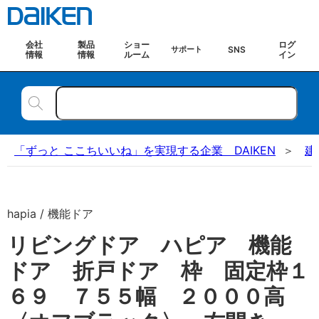
会社
製品
ショー
ログ
SNS
サポート
情報
情報
ルーム
イン
「ずっと ここちいいね」を実現する企業 DAIKEN
建
hapia / 機能ドア
リビングドア ハピア 機能
ドア 折戸ドア 枠 固定枠１
６９ ７５５幅 ２０００高