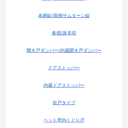
本締錠/両側サムターン錠
沓摺/床見切
開き戸ダンパー/内蔵開き戸ダンパー
ドアストッパー
内蔵ドアストッパー
折戸タイプ
ペット壁内くぐり戸