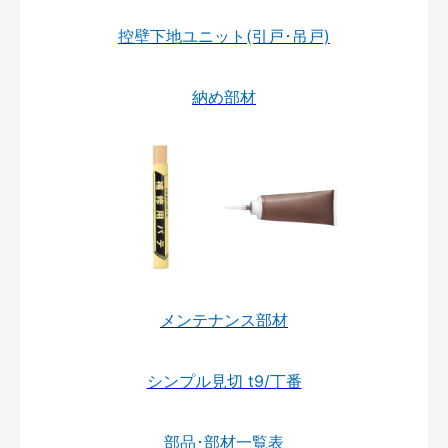
控壁下地ユニット(引戸･吊戸)
納め部材
メンテナンス部材
シンプル見切 t9/丁番
部品･部材一覧表