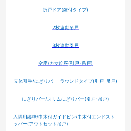
折戸ドア(錠付タイプ)
2枚連動吊戸
3枚連動引戸
空座/カマ錠座(引戸･吊戸)
立体引手/にぎりバー･ラウンドタイプ(引戸･吊戸)
にぎりバー/スリムにぎりバー(引戸･吊戸)
入隅用縦枠/巾木付ガイドピン/巾木付エンドスト
ッパー(アウトセット吊戸)