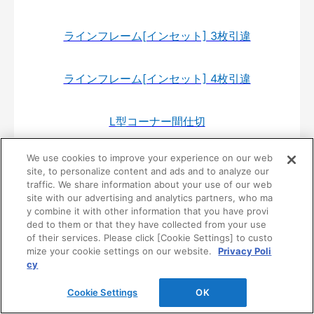
ラインフレーム[インセット] 3枚引違
ラインフレーム[インセット] 4枚引違
L型コーナー間仕切
We use cookies to improve your experience on our web
ペットドア
site, to personalize content and ads and to analyze our
traffic. We share information about your use of our web
site with our advertising and analytics partners, who ma
ねこゲート
y combine it with other information that you have provi
ded to them or that they have collected from your use
of their services. Please click [Cookie Settings] to custo
折戸ドア(錠なしタイプ)
mize your cookie settings on our website.
Privacy Poli
cy
居室タイプ引戸･片引
Cookie Settings
OK