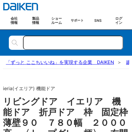
会社
製品
ショー
ログ
SNS
サポート
情報
情報
ルーム
イン
「ずっと ここちいいね」を実現する企業 DAIKEN
建
ieria(イエリア) 機能ドア
リビングドア イエリア 機
能ドア 折戸ドア 枠 固定枠
薄壁９０ ７８０幅 ２０００