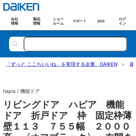
会社
製品
ショー
ログ
SNS
サポート
情報
情報
ルーム
イン
「ずっと ここちいいね」を実現する企業 DAIKEN
建
hapia / 機能ドア
リビングドア ハピア 機能
ドア 折戸ドア 枠 固定枠薄
壁１１３ ７５５幅 ２０００