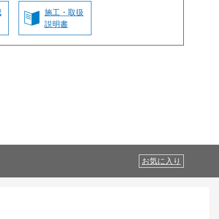
認
施工・取扱
説明書
お気に入り