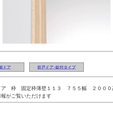
機能ドア
折戸ドア･錠付タイプ
ドア 枠 固定枠薄壁１１３ ７５５幅 ２０００
情報がご覧いただけます