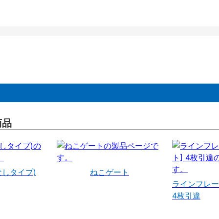
商品
なしタイプ)
ねこゲート
ラインフレー
4枚引違