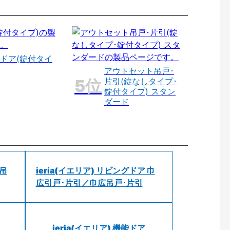
ドア(錠付タイ
アウトセット吊戸･
片引(錠なしタイプ･
錠付タイプ) スタン
ダード
 吊
ieria(イエリア) リビングドア 巾
広引戸･片引／巾広吊戸･片引
ieria(イエリア) 機能ドア