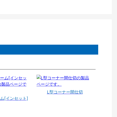
L型コーナー間仕切
ム[インセット]