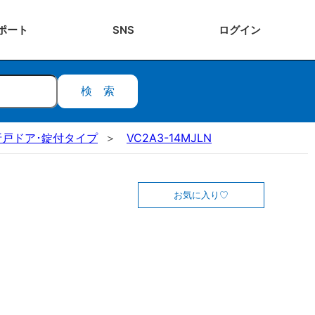
ポート
SNS
ログ
イン
検索
折戸ドア･錠付タイプ
VC2A3-14MJLN
お気に入り