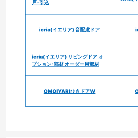
戸･引込
ieria(イエリア) 音配慮ドア
ieria(イエリア) リビングドア オ
プション･部材 オーダー用部材
OMOIYARIひきドアW