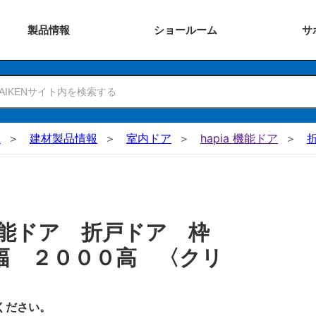
製品
情報
ショー
ルーム
サ
N
建材製品情報
室内ドア
hapia 機能ドア
機能ドア 折戸ドア 枠
幅 ２０００高 〈クリ
ください。