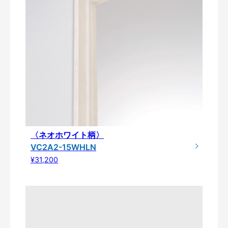
〈ネオホワイト柄〉
VC2A2-15WHLN
¥31,200