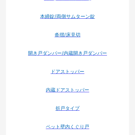
本締錠/両側サムターン錠
沓摺/床見切
開き戸ダンパー/内蔵開き戸ダンパー
ドアストッパー
内蔵ドアストッパー
折戸タイプ
ペット壁内くぐり戸