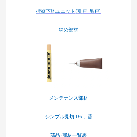
控壁下地ユニット(引戸･吊戸)
納め部材
メンテナンス部材
シンプル見切 t9/丁番
部品･部材一覧表