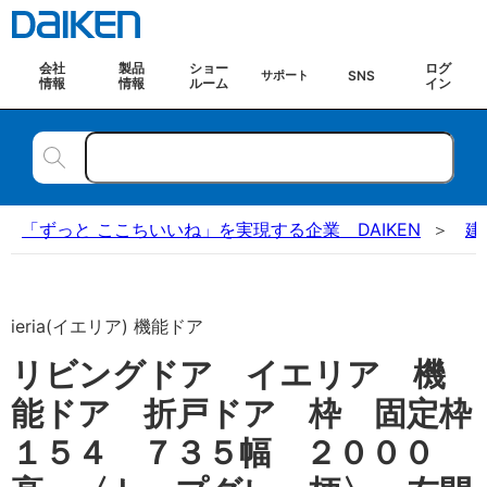
会社
製品
ショー
ログ
SNS
サポート
情報
情報
ルーム
イン
「ずっと ここちいいね」を実現する企業 DAIKEN
建
ieria(イエリア) 機能ドア
リビングドア イエリア 機
能ドア 折戸ドア 枠 固定枠
１５４ ７３５幅 ２０００