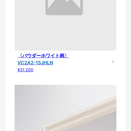
〈パウダーホワイト柄〉
VC2A2-15JHLN
¥31,200