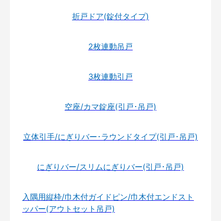
折戸ドア(錠付タイプ)
2枚連動吊戸
3枚連動引戸
空座/カマ錠座(引戸･吊戸)
立体引手/にぎりバー･ラウンドタイプ(引戸･吊戸)
にぎりバー/スリムにぎりバー(引戸･吊戸)
入隅用縦枠/巾木付ガイドピン/巾木付エンドスト
ッパー(アウトセット吊戸)