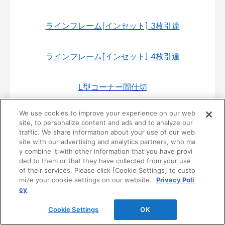
ラインフレーム[インセット] 3枚引違
ラインフレーム[インセット] 4枚引違
L型コーナー間仕切
We use cookies to improve your experience on our web
ペットドア
site, to personalize content and ads and to analyze our
traffic. We share information about your use of our web
site with our advertising and analytics partners, who ma
ねこゲート
y combine it with other information that you have provi
ded to them or that they have collected from your use
of their services. Please click [Cookie Settings] to custo
折戸ドア(錠なしタイプ)
mize your cookie settings on our website.
Privacy Poli
cy
居室タイプ引戸･片引
Cookie Settings
OK