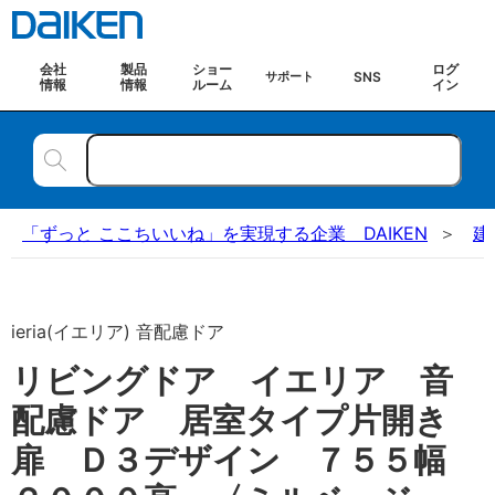
会社
製品
ショー
ログ
SNS
サポート
情報
情報
ルーム
イン
「ずっと ここちいいね」を実現する企業 DAIKEN
建
ieria(イエリア) 音配慮ドア
リビングドア イエリア 音
配慮ドア 居室タイプ片開き
扉 Ｄ３デザイン ７５５幅