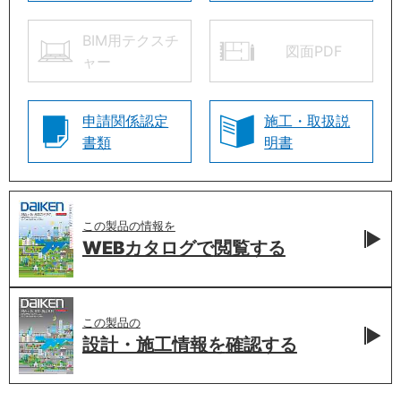
BIM用テクスチ
図面PDF
ャー
申請関係認定
施工・取扱説
書類
明書
この製品の情報を
WEBカタログで
閲覧する
この製品の
設計・施工情報を
確認する