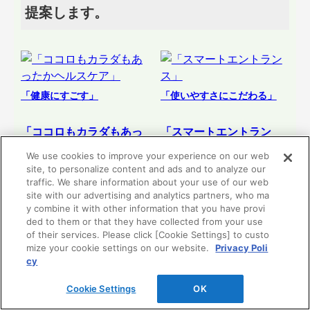
提案します。
「健康にすごす」
「使いやすさにこだわる」
「ココロもカラダもあっ
「スマートエントラン
たかヘルスケア」
ス」
We use cookies to improve your experience on our web
site, to personalize content and ads and to analyze our
traffic. We share information about your use of our web
site with our advertising and analytics partners, who ma
リフォーム提案
リフォーム提案
y combine it with other information that you have provi
を見る
を見る
ded to them or that they have collected from your use
of their services. Please click [Cookie Settings] to custo
mize your cookie settings on our website.
Privacy Poli
cy
Cookie Settings
OK
「食を楽しむ」