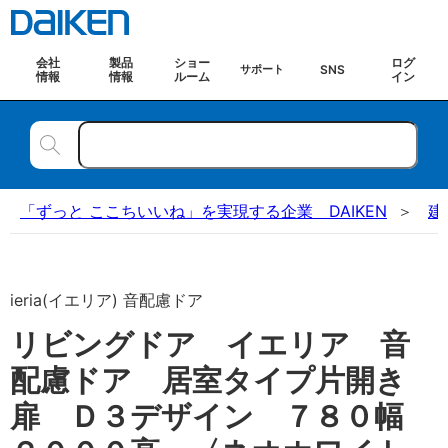
会社
製品
ショー
ログ
SNS
サポート
情報
情報
ルーム
イン
「ずっと ここちいいね」を実現する企業 DAIKEN
建
ieria(イエリア) 音配慮ドア
リビングドア イエリア 音
配慮ドア 居室タイプ片開き
扉 Ｄ３デザイン ７８０幅