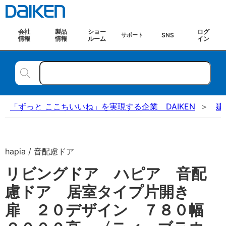
会社
製品
ショー
ログ
SNS
サポート
情報
情報
ルーム
イン
「ずっと ここちいいね」を実現する企業 DAIKEN
建
hapia / 音配慮ドア
リビングドア ハピア 音配
慮ドア 居室タイプ片開き
扉 ２０デザイン ７８０幅