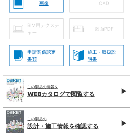
画像
CAD
BIM用テクスチ
図面PDF
ャー
申請関係認定
施工・取扱説
書類
明書
この製品の情報を
WEBカタログで
閲覧する
この製品の
設計・施工情報を
確認する