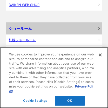
DAIKEN WEB SHOP
ショールーム
札幌ショールーム
仙台ショールーム
We use cookies to improve your experience on our web
site, to personalize content and ads and to analyze our
金沢ショールーム
traffic. We share information about your use of our web
site with our advertising and analytics partners, who ma
y combine it with other information that you have provi
新宿ショールーム
ded to them or that they have collected from your use
of their services. Please click [Cookie Settings] to custo
名古屋ショールーム
mize your cookie settings on our website.
Privacy Poli
cy
大阪ショールーム
Cookie Settings
OK