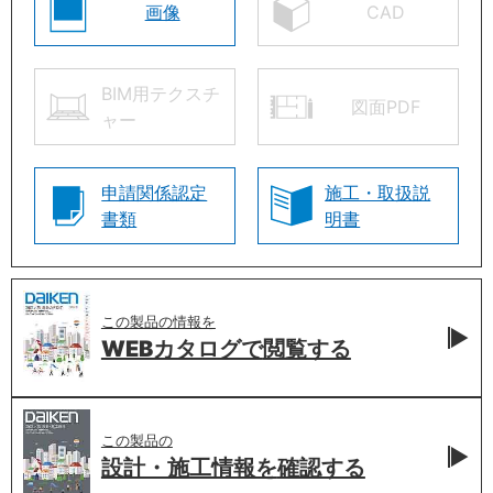
画像
CAD
BIM用テクスチ
図面PDF
ャー
申請関係認定
施工・取扱説
書類
明書
この製品の情報を
WEBカタログで
閲覧する
この製品の
設計・施工情報を
確認する