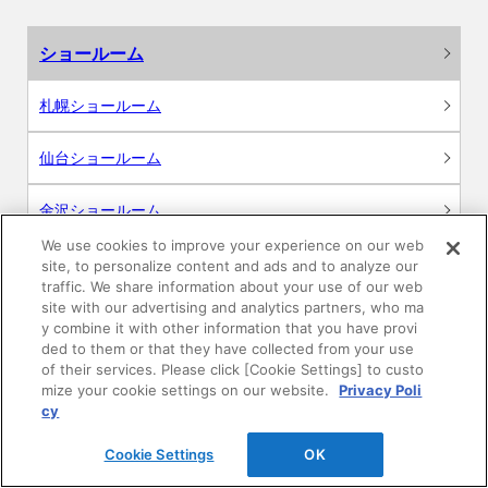
ショールーム
札幌ショールーム
仙台ショールーム
金沢ショールーム
We use cookies to improve your experience on our web
新宿ショールーム
site, to personalize content and ads and to analyze our
traffic. We share information about your use of our web
site with our advertising and analytics partners, who ma
名古屋ショールーム
y combine it with other information that you have provi
ded to them or that they have collected from your use
大阪ショールーム
of their services. Please click [Cookie Settings] to custo
mize your cookie settings on our website.
Privacy Poli
cy
広島ショールーム
Cookie Settings
OK
高松ショールーム