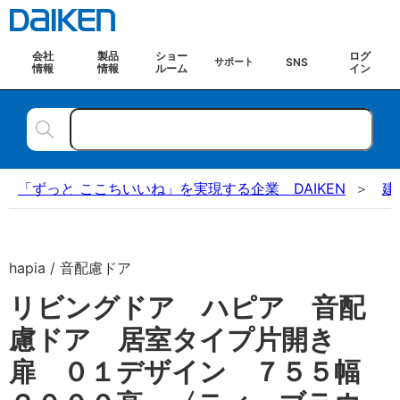
会社
製品
ショー
ログ
SNS
サポート
情報
情報
ルーム
イン
「ずっと ここちいいね」を実現する企業 DAIKEN
建
hapia / 音配慮ドア
リビングドア ハピア 音配
慮ドア 居室タイプ片開き
扉 ０１デザイン ７５５幅