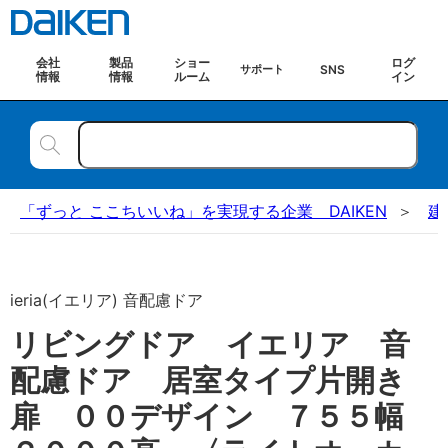
会社
製品
ショー
ログ
SNS
サポート
情報
情報
ルーム
イン
「ずっと ここちいいね」を実現する企業 DAIKEN
建
ieria(イエリア) 音配慮ドア
リビングドア イエリア 音
配慮ドア 居室タイプ片開き
扉 ００デザイン ７５５幅