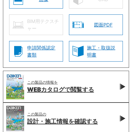
BIM用テクスチ
図面PDF
ャー
申請関係認定
施工・取扱説
書類
明書
この製品の情報を
WEBカタログで
閲覧する
この製品の
設計・施工情報を
確認する