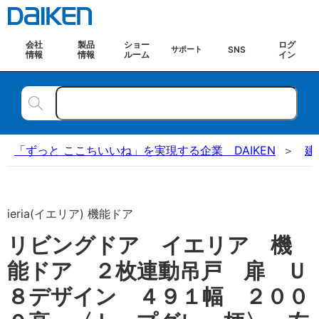
会社
製品
ショー
ログ
SNS
サポート
情報
情報
ルーム
イン
「ずっと ここちいいね」を実現する企業 DAIKEN
建
ieria(イエリア) 機能ドア
リビングドア イエリア 機
能ドア ２枚連動吊戸 扉 Ｕ
８デザイン ４９１幅 ２００