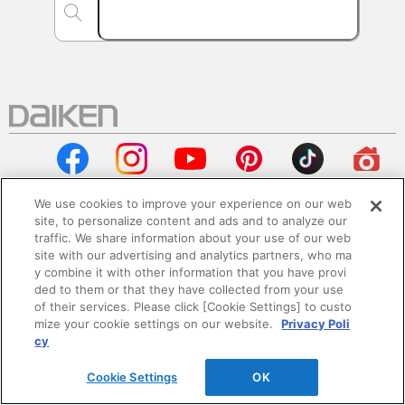
We use cookies to improve your experience on our web
site, to personalize content and ads and to analyze our
traffic. We share information about your use of our web
会社情報
site with our advertising and analytics partners, who ma
y combine it with other information that you have provi
企業情報
ded to them or that they have collected from your use
of their services. Please click [Cookie Settings] to custo
mize your cookie settings on our website.
Privacy Poli
サステナビリティ
cy
採用情報
Cookie Settings
OK