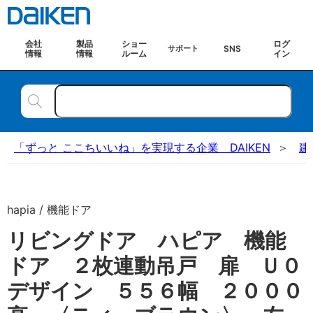
会社
製品
ショー
ログ
SNS
サポート
情報
情報
ルーム
イン
「ずっと ここちいいね」を実現する企業 DAIKEN
建
hapia / 機能ドア
リビングドア ハピア 機能
ドア ２枚連動吊戸 扉 Ｕ０
デザイン ５５６幅 ２０００