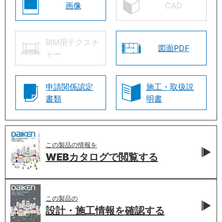
画像
CAD
BIM用テクスチ
図面PDF
ャー
申請関係認定
施工・取扱説
書類
明書
この製品の情報を
WEBカタログで
閲覧する
この製品の
設計・施工情報を
確認する