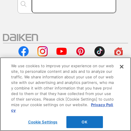
We use cookies to improve your experience on our web
site, to personalize content and ads and to analyze our
traffic. We share information about your use of our web
会社情報
site with our advertising and analytics partners, who ma
y combine it with other information that you have provi
企業情報
ded to them or that they have collected from your use
of their services. Please click [Cookie Settings] to custo
mize your cookie settings on our website.
Privacy Poli
サステナビリティ
cy
採用情報
Cookie Settings
OK