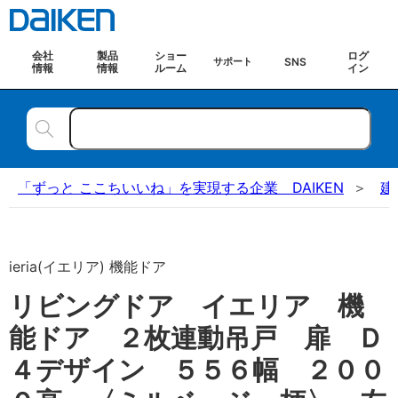
会社
製品
ショー
ログ
SNS
サポート
情報
情報
ルーム
イン
「ずっと ここちいいね」を実現する企業 DAIKEN
建
ieria(イエリア) 機能ドア
リビングドア イエリア 機
能ドア ２枚連動吊戸 扉 Ｄ
４デザイン ５５６幅 ２００