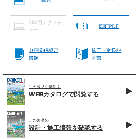
BIM用テクスチ
図面PDF
ャー
申請関係認定
施工・取扱説
書類
明書
この製品の情報を
WEBカタログで
閲覧する
この製品の
設計・施工情報を
確認する