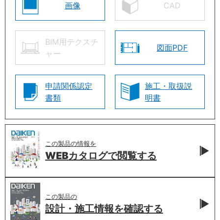
画像
CAD
BIM用テクスチ
図面PDF
ャー
申請関係認定
施工・取扱説
書類
明書
この製品の情報を
WEBカタログで
閲覧する
この製品の
設計・施工情報を
確認する