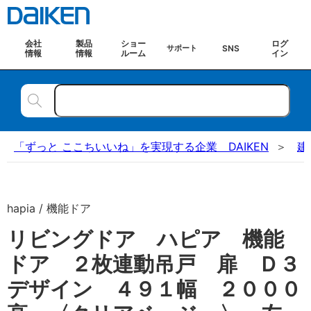
会社
製品
ショー
ログ
SNS
サポート
情報
情報
ルーム
イン
「ずっと ここちいいね」を実現する企業 DAIKEN
建
hapia / 機能ドア
リビングドア ハピア 機能
ドア ２枚連動吊戸 扉 Ｄ３
デザイン ４９１幅 ２０００