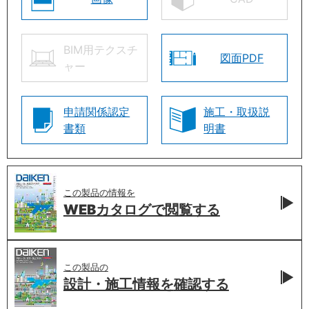
BIM用テクスチ
図面PDF
ャー
申請関係認定
施工・取扱説
書類
明書
この製品の情報を
WEBカタログで
閲覧する
この製品の
設計・施工情報を
確認する