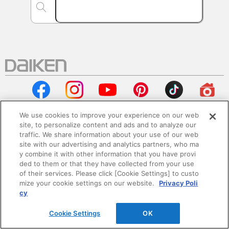
We use cookies to improve your experience on our web
site, to personalize content and ads and to analyze our
traffic. We share information about your use of our web
会社情報
site with our advertising and analytics partners, who ma
y combine it with other information that you have provi
企業情報
ded to them or that they have collected from your use
of their services. Please click [Cookie Settings] to custo
mize your cookie settings on our website.
Privacy Poli
サステナビリティ
cy
採用情報
Cookie Settings
OK