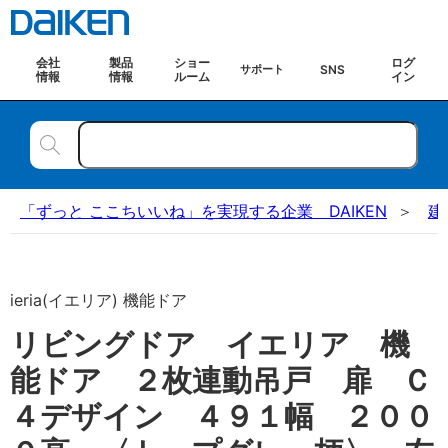
会社
製品
ショー
ログ
SNS
サポート
情報
情報
ルーム
イン
「ずっと ここちいいね」を実現する企業 DAIKEN
建
ieria(イエリア) 機能ドア
リビングドア イエリア 機
能ドア ２枚連動吊戸 扉 Ｃ
４デザイン ４９１幅 ２００