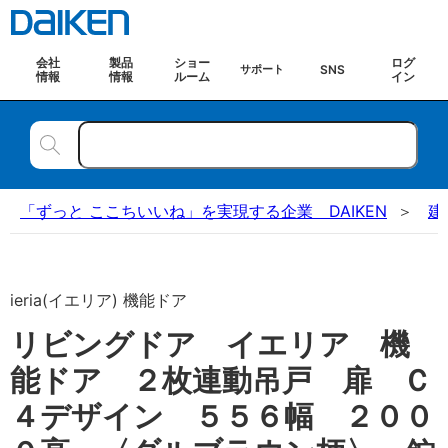
会社
製品
ショー
ログ
SNS
サポート
情報
情報
ルーム
イン
「ずっと ここちいいね」を実現する企業 DAIKEN
建
ieria(イエリア) 機能ドア
リビングドア イエリア 機
能ドア ２枚連動吊戸 扉 Ｃ
４デザイン ５５６幅 ２００