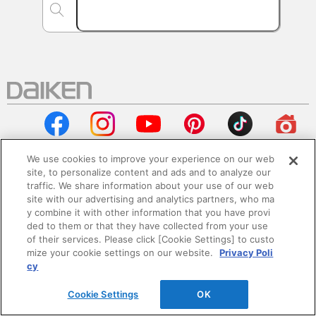
We use cookies to improve your experience on our web
site, to personalize content and ads and to analyze our
traffic. We share information about your use of our web
会社情報
site with our advertising and analytics partners, who ma
y combine it with other information that you have provi
企業情報
ded to them or that they have collected from your use
of their services. Please click [Cookie Settings] to custo
mize your cookie settings on our website.
Privacy Poli
サステナビリティ
cy
採用情報
Cookie Settings
OK