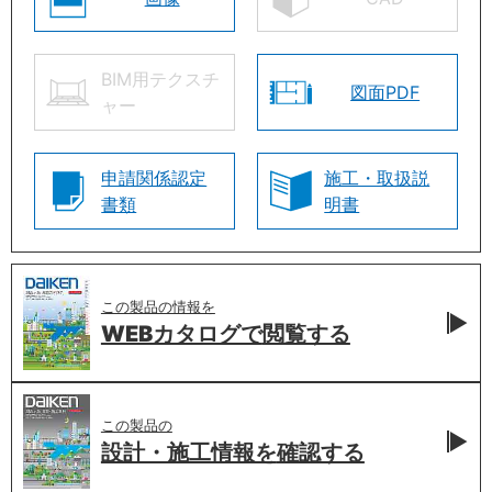
BIM用テクスチ
図面PDF
ャー
申請関係認定
施工・取扱説
書類
明書
この製品の情報を
WEBカタログで
閲覧する
この製品の
設計・施工情報を
確認する