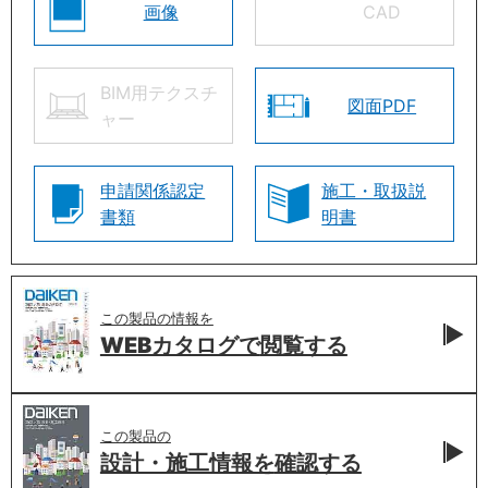
画像
CAD
BIM用テクスチ
図面PDF
ャー
申請関係認定
施工・取扱説
書類
明書
この製品の情報を
WEBカタログで
閲覧する
この製品の
設計・施工情報を
確認する