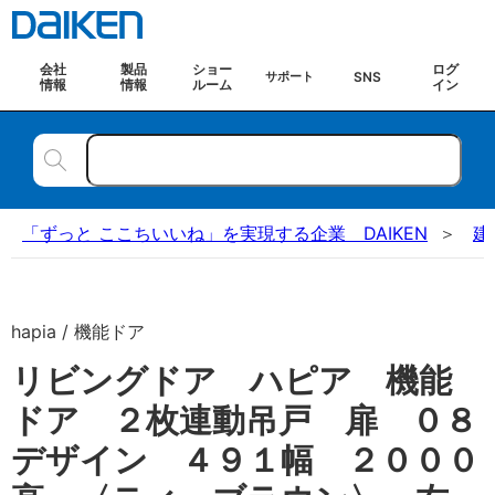
会社
製品
ショー
ログ
SNS
サポート
情報
情報
ルーム
イン
「ずっと ここちいいね」を実現する企業 DAIKEN
建
hapia / 機能ドア
リビングドア ハピア 機能
ドア ２枚連動吊戸 扉 ０８
デザイン ４９１幅 ２０００