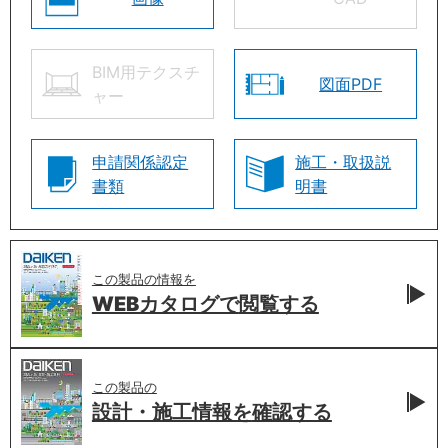
BIM用テクスチ
図面PDF
ャー
申請関係認定
施工・取扱説
書類
明書
この製品の情報を
WEBカタログで
閲覧する
この製品の
設計・施工情報を
確認する