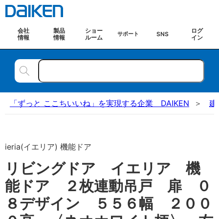
会社
製品
ショー
ログ
SNS
サポート
情報
情報
ルーム
イン
「ずっと ここちいいね」を実現する企業 DAIKEN
建
ieria(イエリア) 機能ドア
リビングドア イエリア 機
能ドア ２枚連動吊戸 扉 ０
８デザイン ５５６幅 ２００