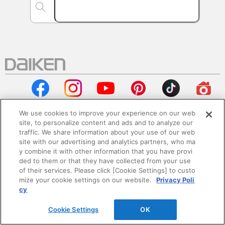
We use cookies to improve your experience on our web
site, to personalize content and ads and to analyze our
traffic. We share information about your use of our web
会社情報
site with our advertising and analytics partners, who ma
y combine it with other information that you have provi
企業情報
ded to them or that they have collected from your use
of their services. Please click [Cookie Settings] to custo
mize your cookie settings on our website.
Privacy Poli
サステナビリティ
cy
採用情報
Cookie Settings
OK