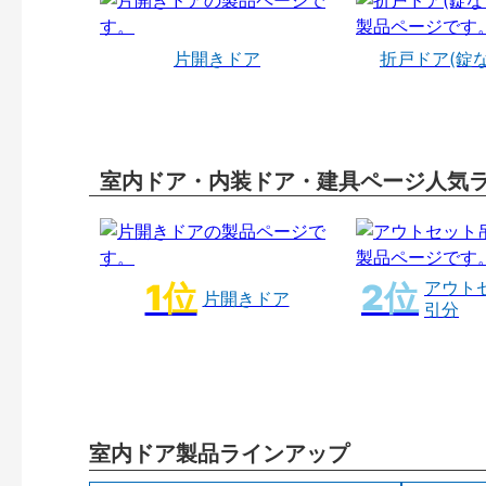
片開きドア
折戸ドア(錠
室内ドア・内装ドア・建具ページ人気
アウト
片開きドア
引分
室内ドア製品ラインアップ