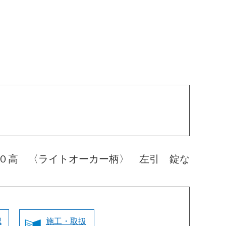
０高 〈ライトオーカー柄〉 左引 錠な
認
施工・取扱