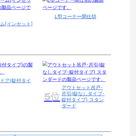
L型コーナー間仕切
ム[インセット]
ドア(錠付タイ
アウトセット吊戸･
片引(錠なしタイプ･
錠付タイプ) スタン
ダード