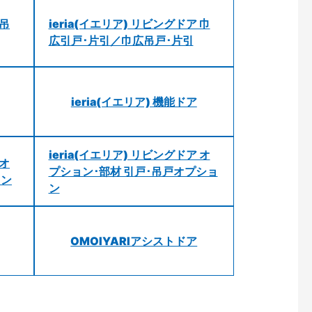
 吊
ieria(イエリア) リビングドア 巾
広引戸･片引／巾広吊戸･片引
ieria(イエリア) 機能ドア
ieria(イエリア) リビングドア オ
 オ
プション･部材 引戸･吊戸オプショ
ョン
ン
OMOIYARIアシストドア