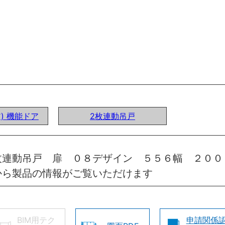
ア) 機能ドア
2枚連動吊戸
枚連動吊戸 扉 ０８デザイン ５５６幅 ２００
から製品の情報がご覧いただけます
BIM用テク
申請関係