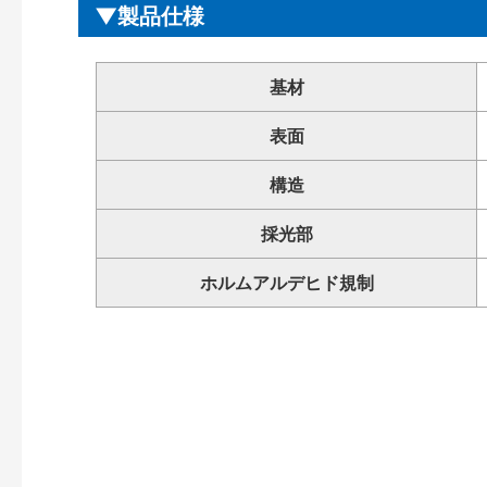
製品仕様
基材
表面
構造
採光部
ホルムアルデヒド規制