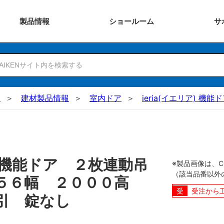
製品
情報
ショー
ルーム
サ
N
建材製品情報
室内ドア
ieria(イエリア) 機能
機能ドア ２枚連動吊
※製品画像は、
（該当品番以外
５５６幅 ２０００高
受注から
引 錠なし