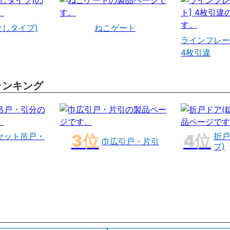
なしタイプ)
ねこゲート
ラインフレー
4枚引違
ランキング
セット吊戸・
折戸
巾広引戸・片引
プ)