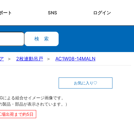
ポート
SNS
ログ
イン
検索
ドア
2枚連動吊戸
AC1W08-14MALN
お気に入り
CGによる組合せイメージ画像です。
の製品・部品が表示されています。）
工場出荷まで約5日